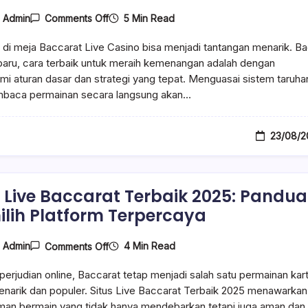
On
5 Min Read
y
Admin
Comments Off
Cara
Menang
di meja Baccarat Live Casino bisa menjadi tantangan menarik. Ba
Main
Baccarat
aru, cara terbaik untuk meraih kemenangan adalah dengan
Live
 aturan dasar dan strategi yang tepat. Menguasai sistem taruha
Casino:
baca permainan secara langsung akan…
Strategi
Efektif
23/08/2
s Live Baccarat Terbaik 2025: Pandu
lih Platform Terpercaya
On
4 Min Read
y
Admin
Comments Off
Situs
Live
 perjudian online, Baccarat tetap menjadi salah satu permainan kar
Baccarat
Terbaik
enarik dan populer. Situs Live Baccarat Terbaik 2025 menawarkan
2025:
an bermain yang tidak hanya mendebarkan tetapi juga aman dan