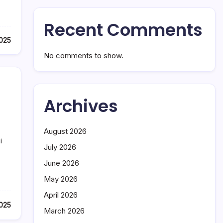
Recent Comments
025
No comments to show.
Archives
August 2026
i
July 2026
June 2026
May 2026
April 2026
025
March 2026