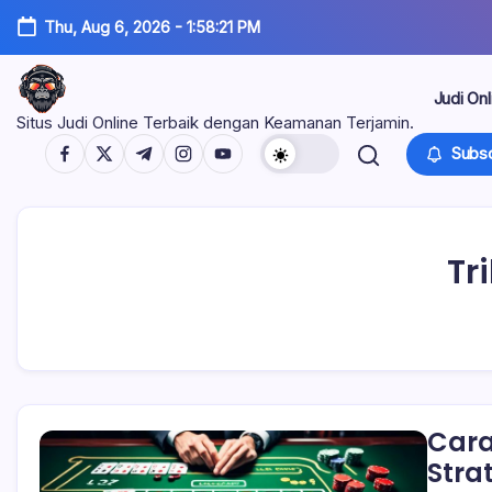
Skip
Thu, Aug 6, 2026
-
1:58:21 PM
to
content
Judi Onl
AlrassedOnline
Situs Judi Online Terbaik dengan Keamanan Terjamin.
https://www.facebook.com/
https://twitter.com/
https://t.me/
https://www.instagram.com/
https://youtube.com/
Subsc
Tr
Cara
Strat