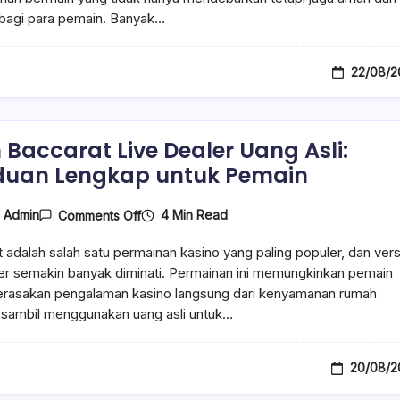
Panduan
bagi para pemain. Banyak…
Memilih
Platform
Terpercaya
22/08/2
 Baccarat Live Dealer Uang Asli:
uan Lengkap untuk Pemain
On
4 Min Read
y
Admin
Comments Off
Main
Baccarat
 adalah salah satu permainan kasino yang paling populer, dan vers
Live
Dealer
ler semakin banyak diminati. Permainan ini memungkinkan pemain
Uang
erasakan pengalaman kasino langsung dari kenyamanan rumah
Asli:
 sambil menggunakan uang asli untuk…
Panduan
Lengkap
Untuk
Pemain
20/08/2