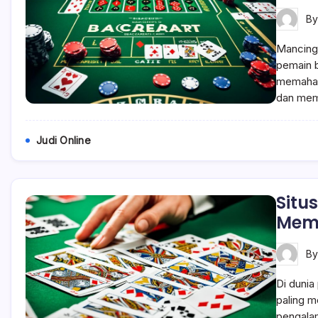
B
Mancing 
pemain b
memahami
dan mem
Judi Online
Situ
Memi
B
Di dunia
paling m
pengalam