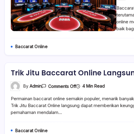
Baccarat
terutama
online m
baik bag
Baccarat Online
Trik Jitu Baccarat Online Langs
On
4 Min Read
By
Admin
Comments Off
Trik
Jitu
Permainan baccarat online semakin populer, menarik banya
Baccarat
Online
Trik Jitu Baccarat Online langsung dapat memberikan keung
Langsung
pemahaman mendalam…
Untuk
Menang
Lebih
Banyak
Baccarat Online