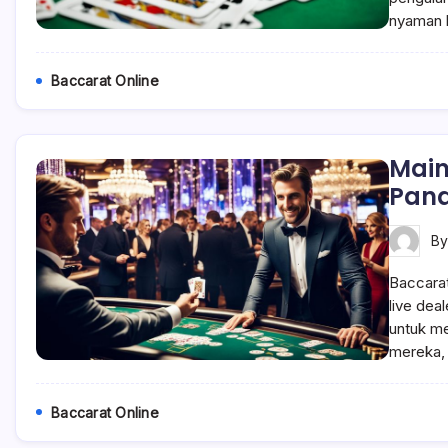
nyaman 
Baccarat Online
Main
Pand
B
Baccarat
live dea
untuk m
mereka,
Baccarat Online