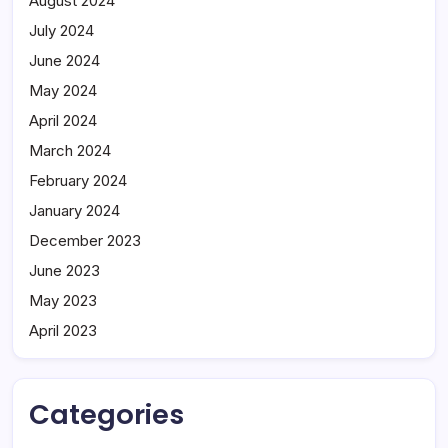
August 2024
July 2024
June 2024
May 2024
April 2024
March 2024
February 2024
January 2024
December 2023
June 2023
May 2023
April 2023
Categories