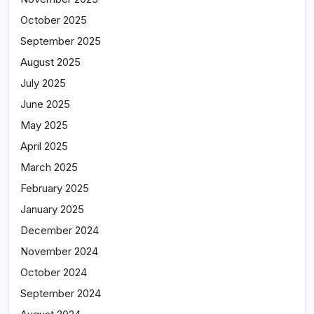
October 2025
September 2025
August 2025
July 2025
June 2025
May 2025
April 2025
March 2025
February 2025
January 2025
December 2024
November 2024
October 2024
September 2024