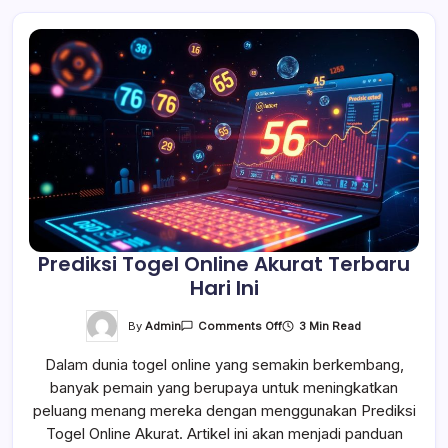
Prediksi Togel Online Akurat Terbaru
Hari Ini
On
By
Admin
3 Min Read
Comments Off
Prediksi
Togel
Dalam dunia togel online yang semakin berkembang,
Online
Akurat
banyak pemain yang berupaya untuk meningkatkan
Terbaru
Hari
peluang menang mereka dengan menggunakan Prediksi
Ini
Togel Online Akurat. Artikel ini akan menjadi panduan