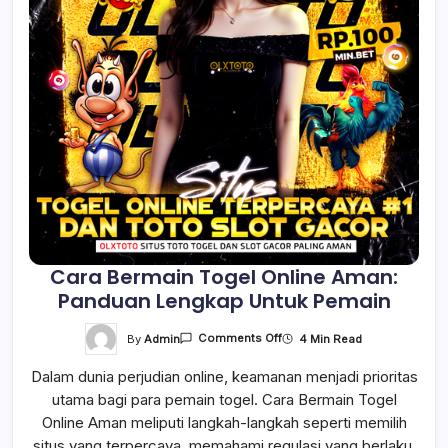
Cara Bermain Togel Online Aman:
Panduan Lengkap Untuk Pemain
On
By
Admin
4 Min Read
Comments Off
Cara
Bermain
Dalam dunia perjudian online, keamanan menjadi prioritas
Togel
Online
utama bagi para pemain togel. Cara Bermain Togel
Aman:
Panduan
Online Aman meliputi langkah-langkah seperti memilih
Lengkap
Untuk
situs yang terpercaya, memahami regulasi yang berlaku,