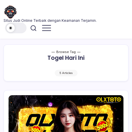
Skip
to
content
AlrassedOnline
Situs Judi Online Terbaik dengan Keamanan Terjamin.
Browse Tag
Togel Hari Ini
5 Articles