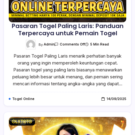
Pasaran Togel Paling Laris: Panduan
Terpercaya untuk Pemain Togel
On
By
Admin
5 Min Read
Comments Off
Pasaran
Togel
Pasaran Togel Paling Laris menarik perhatian banyak
Paling
Laris:
orang yang ingin memperoleh keuntungan cepat.
Panduan
Terpercaya
Pasaran togel yang paling laris biasanya menawarkan
Untuk
Pemain
peluang lebih besar untuk menang, dan pemain sering
Togel
mencari informasi tentang angka-angka yang dapat…
Togel Online
14/09/2025