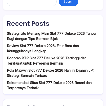
Search
Recent Posts
Strategi Jitu Menang Main Slot 777 Deluxe 2026 Tanpa
Rugi dengan Tips Bermain Bijak
Review Slot 777 Deluxe 2026: Fitur Baru dan
Keunggulannya Lengkap
Bocoran RTP Slot 777 Deluxe 2026 Tertinggi dan
Terakurat untuk Referensi Bermain
Pola Maxwin Slot 777 Deluxe 2026 Hari Ini Dijamin JP:
Strategi Bermain Terbaru
Rekomendasi Situs Slot 777 Deluxe 2026 Resmi dan
Terpercaya Terbaik