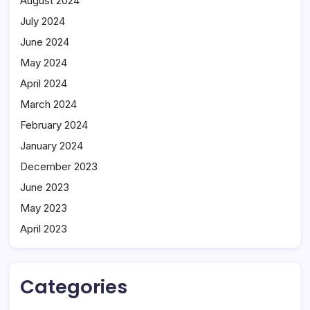
August 2024
July 2024
June 2024
May 2024
April 2024
March 2024
February 2024
January 2024
December 2023
June 2023
May 2023
April 2023
Categories