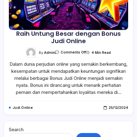
Raih Untung Besar dengan Bonus
Judi Online
On
By
Admin
4 Min Read
Comments Off
Raih
Untung
Dalam dunia perjudian online yang semakin berkembang,
Besar
Dengan
kesempatan untuk mendapatkan keuntungan signifikan
Bonus
Judi
melalui berbagai Bonus Judi Online menjadi semakin
Online
nyata. Bonus ini dirancang untuk menarik perhatian
pemain dan mempertahankan loyalitas mereka di…
Judi Online
25/12/2024
Search