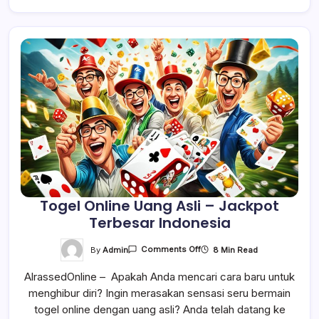
Togel Online Uang Asli – Jackpot
Terbesar Indonesia
On
By
Admin
8 Min Read
Comments Off
Togel
Online
AlrassedOnline – Apakah Anda mencari cara baru untuk
Uang
Asli
menghibur diri? Ingin merasakan sensasi seru bermain
–
Jackpot
togel online dengan uang asli? Anda telah datang ke
Terbesar