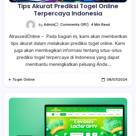
Tips Akurat Prediksi Togel Online
Terpercaya Indonesia
On
By
Admin
4 Min Read
Comments Off
Tips
Akurat
AlrassedOnline – Pada bagian ini, kami akan memberikan
Prediksi
Togel
tips akurat dalam melakukan prediksi togel online. Kami
Online
Terpercaya
juga akan membagikan informasi tentang situs-situs
Indonesia
prediksi togel terpercaya di Indonesia yang dapat
membantu meningkatkan peluang Anda…
Togel Online
08/07/2024