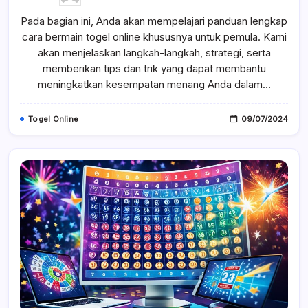
Panduan
Cara
Pada bagian ini, Anda akan mempelajari panduan lengkap
Bermain
Togel
cara bermain togel online khususnya untuk pemula. Kami
Online
Untuk
akan menjelaskan langkah-langkah, strategi, serta
Pemula
memberikan tips dan trik yang dapat membantu
meningkatkan kesempatan menang Anda dalam…
Togel Online
09/07/2024