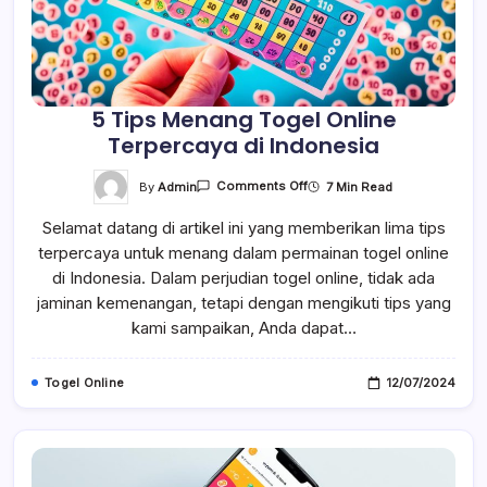
5 Tips Menang Togel Online
Terpercaya di Indonesia
On
By
Admin
7 Min Read
Comments Off
5
Tips
Selamat datang di artikel ini yang memberikan lima tips
Menang
Togel
terpercaya untuk menang dalam permainan togel online
Online
Terpercaya
di Indonesia. Dalam perjudian togel online, tidak ada
Di
Indonesia
jaminan kemenangan, tetapi dengan mengikuti tips yang
kami sampaikan, Anda dapat…
Togel Online
12/07/2024