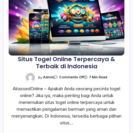
Situs Togel Online Terpercaya &
Terbaik di Indonesia
On
By
Admin
7 Min Read
Comments Off
Situs
Togel
AlrassedOnline – Apakah Anda seorang pecinta togel
Online
Terpercaya
online? Jika iya, maka penting bagi Anda untuk
&
Terbaik
menemukan situs togel online terpercaya untuk
Di
Indonesia
memastikan pengalaman bermain yang aman dan
menyenangkan. Di Indonesia, tersedia berbagai pilihan
situs…