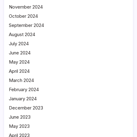
November 2024
October 2024
September 2024
August 2024
July 2024
June 2024
May 2024
April 2024
March 2024
February 2024
January 2024
December 2023
June 2023
May 2023
April 2023