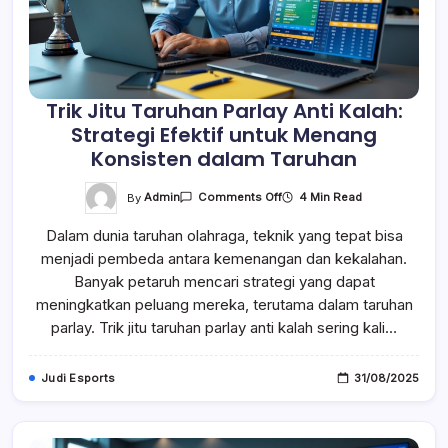
Trik Jitu Taruhan Parlay Anti Kalah:
Strategi Efektif untuk Menang
Konsisten dalam Taruhan
On
By
Admin
4 Min Read
Comments Off
Trik
Jitu
Dalam dunia taruhan olahraga, teknik yang tepat bisa
Taruhan
Parlay
menjadi pembeda antara kemenangan dan kekalahan.
Anti
Kalah:
Banyak petaruh mencari strategi yang dapat
Strategi
Efektif
meningkatkan peluang mereka, terutama dalam taruhan
Untuk
parlay. Trik jitu taruhan parlay anti kalah sering kali…
Menang
Konsisten
Dalam
Taruhan
Judi Esports
31/08/2025