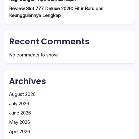
Review Slot 777 Deluxe 2026: Fitur Baru dan
Keunggulannya Lengkap
Recent Comments
No comments to show.
Archives
August 2026
July 2026
June 2026
May 2026
April 2026