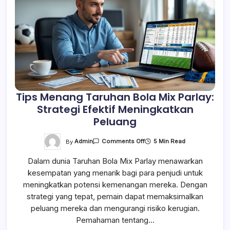
Tips Menang Taruhan Bola Mix Parlay:
Strategi Efektif Meningkatkan
Peluang
On
By
Admin
5 Min Read
Comments Off
Tips
Menang
Dalam dunia Taruhan Bola Mix Parlay menawarkan
Taruhan
Bola
kesempatan yang menarik bagi para penjudi untuk
Mix
Parlay:
meningkatkan potensi kemenangan mereka. Dengan
Strategi
Efektif
strategi yang tepat, pemain dapat memaksimalkan
Meningkatkan
peluang mereka dan mengurangi risiko kerugian.
Peluang
Pemahaman tentang…