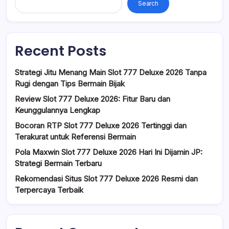
Search
Recent Posts
Strategi Jitu Menang Main Slot 777 Deluxe 2026 Tanpa
Rugi dengan Tips Bermain Bijak
Review Slot 777 Deluxe 2026: Fitur Baru dan
Keunggulannya Lengkap
Bocoran RTP Slot 777 Deluxe 2026 Tertinggi dan
Terakurat untuk Referensi Bermain
Pola Maxwin Slot 777 Deluxe 2026 Hari Ini Dijamin JP:
Strategi Bermain Terbaru
Rekomendasi Situs Slot 777 Deluxe 2026 Resmi dan
Terpercaya Terbaik