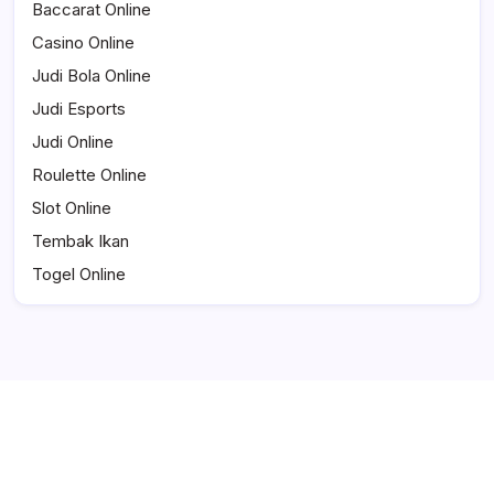
Baccarat Online
Casino Online
Judi Bola Online
Judi Esports
Judi Online
Roulette Online
Slot Online
Tembak Ikan
Togel Online