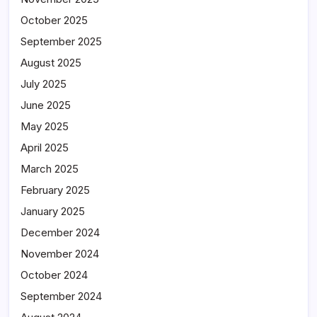
October 2025
September 2025
August 2025
July 2025
June 2025
May 2025
April 2025
March 2025
February 2025
January 2025
December 2024
November 2024
October 2024
September 2024