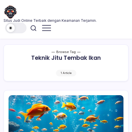
Skip
to
content
AlrassedOnline
Situs Judi Online Terbaik dengan Keamanan Terjamin.
Browse Tag
Teknik Jitu Tembak Ikan
1 Article