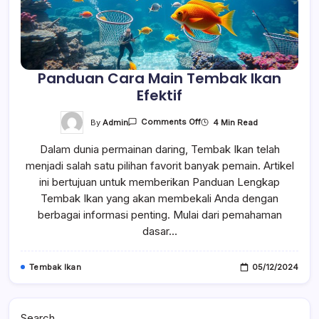
Panduan Cara Main Tembak Ikan
Efektif
On
By
Admin
4 Min Read
Comments Off
Panduan
Cara
Dalam dunia permainan daring, Tembak Ikan telah
Main
Tembak
menjadi salah satu pilihan favorit banyak pemain. Artikel
Ikan
Efektif
ini bertujuan untuk memberikan Panduan Lengkap
Tembak Ikan yang akan membekali Anda dengan
berbagai informasi penting. Mulai dari pemahaman
dasar…
Tembak Ikan
05/12/2024
Search