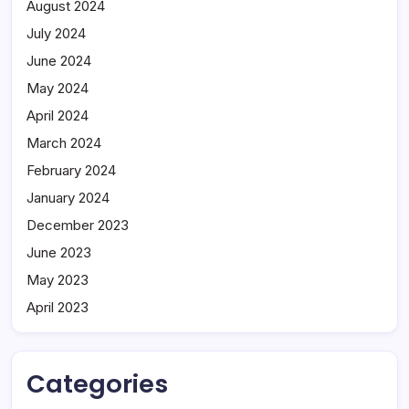
August 2024
July 2024
June 2024
May 2024
April 2024
March 2024
February 2024
January 2024
December 2023
June 2023
May 2023
April 2023
Categories