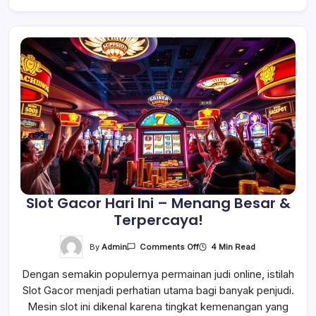
Slot Gacor Hari Ini – Menang Besar &
Terpercaya!
On
By
Admin
4 Min Read
Comments Off
Slot
Gacor
Dengan semakin populernya permainan judi online, istilah
Hari
Ini
Slot Gacor menjadi perhatian utama bagi banyak penjudi.
–
Menang
Mesin slot ini dikenal karena tingkat kemenangan yang
Besar