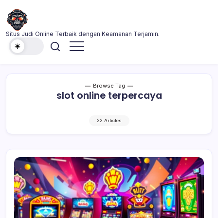
Skip
to
content
AlrassedOnline
Situs Judi Online Terbaik dengan Keamanan Terjamin.
Browse Tag
slot online terpercaya
22 Articles