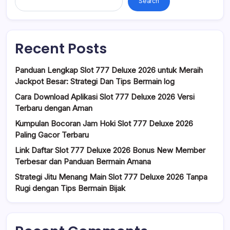
Search
Recent Posts
Panduan Lengkap Slot 777 Deluxe 2026 untuk Meraih
Jackpot Besar: Strategi Dan Tips Bermain log
Cara Download Aplikasi Slot 777 Deluxe 2026 Versi
Terbaru dengan Aman
Kumpulan Bocoran Jam Hoki Slot 777 Deluxe 2026
Paling Gacor Terbaru
Link Daftar Slot 777 Deluxe 2026 Bonus New Member
Terbesar dan Panduan Bermain Amana
Strategi Jitu Menang Main Slot 777 Deluxe 2026 Tanpa
Rugi dengan Tips Bermain Bijak