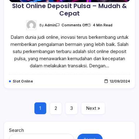
Slot Online Deposit Pulsa – Mudah &
Cepat
On
By
Admin
4 Min Read
Comments Off
Slot
Online
Dalam dunia judi online, inovasi terus berkembang untuk
Deposit
Pulsa
memberikan pengalaman bermain yang lebih baik. Salah
–
Mudah
satu perkembangan terbaru adalah slot online deposit
&
Cepat
pulsa, yang menawarkan kemudahan dan kecepatan
dalam melakukan transaksi. Dengan…
Slot Online
12/09/2024
1
2
3
Next »
Search