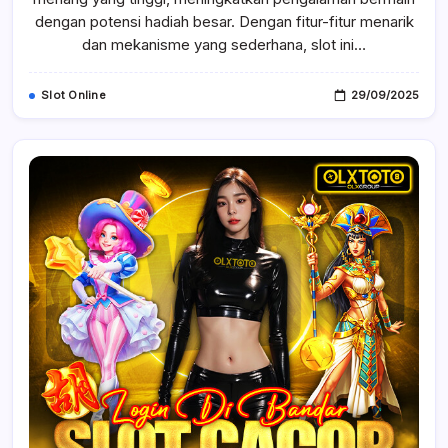
Banyak
Hadiah
dengan potensi hadiah besar. Dengan fitur-fitur menarik
Besar
dan mekanisme yang sederhana, slot ini…
Secara
Konsisten
Slot Online
29/09/2025