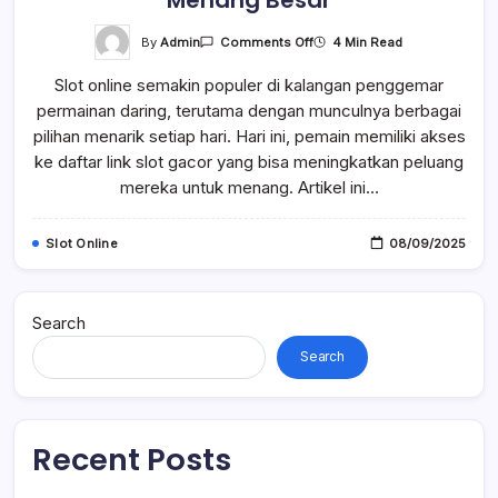
Menang Besar
On
By
Admin
4 Min Read
Comments Off
Daftar
Link
Slot online semakin populer di kalangan penggemar
Slot
Gacor
permainan daring, terutama dengan munculnya berbagai
Hari
Ini
pilihan menarik setiap hari. Hari ini, pemain memiliki akses
Untuk
Menang
ke daftar link slot gacor yang bisa meningkatkan peluang
Besar
mereka untuk menang. Artikel ini…
Slot Online
08/09/2025
Search
Search
Recent Posts