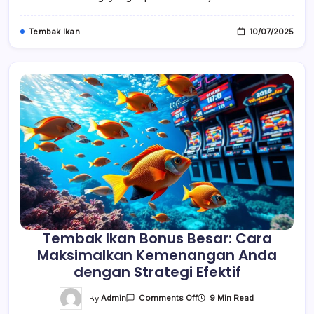
Konsisten
Tembak Ikan
10/07/2025
Tembak Ikan Bonus Besar: Cara
Maksimalkan Kemenangan Anda
dengan Strategi Efektif
On
By
Admin
9 Min Read
Comments Off
Tembak