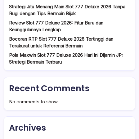
Strategi Jitu Menang Main Slot 777 Deluxe 2026 Tanpa
Rugi dengan Tips Bermain Bijak
Review Slot 777 Deluxe 2026: Fitur Baru dan
Keunggulannya Lengkap
Bocoran RTP Slot 777 Deluxe 2026 Tertinggi dan
Terakurat untuk Referensi Bermain
Pola Maxwin Slot 777 Deluxe 2026 Hari Ini Dijamin JP:
Strategi Bermain Terbaru
Recent Comments
No comments to show.
Archives