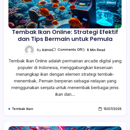
Tembak Ikan Online: Strategi Efektif
dan Tips Bermain untuk Pemula
On
By
Admin
8 Min Read
Comments Off
Tembak
Ikan
Tembak Ikan Online adalah permainan arcade digital yang
Online:
Strategi
populer di Indonesia, menggabungkan keseruan
Efektif
Dan
menangkap ikan dengan elemen strategi tembak-
Tips
Bermain
menembak. Pemain berperan sebagai nelayan yang
Untuk
menggunakan senjata untuk menembak berbagai jenis
Pemula
ikan dan…
Tembak Ikan
15/07/2025