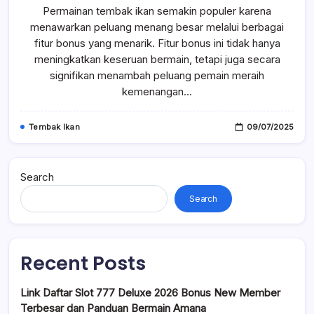
Ikan
Permainan tembak ikan semakin populer karena
Bonus
Besar:
menawarkan peluang menang besar melalui berbagai
Cara
Maksimalkan
fitur bonus yang menarik. Fitur bonus ini tidak hanya
Kemenangan
Anda
meningkatkan keseruan bermain, tetapi juga secara
Dengan
signifikan menambah peluang pemain meraih
Strategi
Efektif
kemenangan…
Tembak Ikan
09/07/2025
Search
Search
Recent Posts
Link Daftar Slot 777 Deluxe 2026 Bonus New Member
Terbesar dan Panduan Bermain Amana