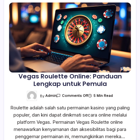
Vegas Roulette Online: Panduan
Lengkap untuk Pemula
On
By
Admin
5 Min Read
Comments Off
Vegas
Roulette
Roulette adalah salah satu permainan kasino yang paling
Online:
Panduan
populer, dan kini dapat dinikmati secara online melalui
Lengkap
Untuk
platform Vegas. Permainan Vegas Roulette online
Pemula
menawarkan kenyamanan dan aksesibilitas bagi para
penggemar permainan ini, memungkinkan mereka…