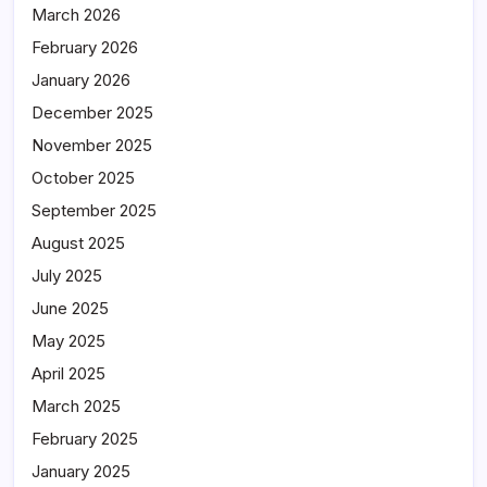
March 2026
February 2026
January 2026
December 2025
November 2025
October 2025
September 2025
August 2025
July 2025
June 2025
May 2025
April 2025
March 2025
February 2025
January 2025