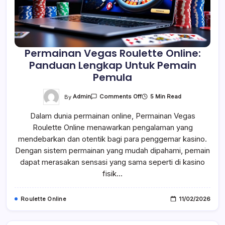
Permainan Vegas Roulette Online:
Panduan Lengkap Untuk Pemain
Pemula
On
By
Admin
5 Min Read
Comments Off
Permainan
Vegas
Dalam dunia permainan online, Permainan Vegas
Roulette
Online:
Roulette Online menawarkan pengalaman yang
Panduan
Lengkap
mendebarkan dan otentik bagi para penggemar kasino.
Untuk
Pemain
Dengan sistem permainan yang mudah dipahami, pemain
Pemula
dapat merasakan sensasi yang sama seperti di kasino
fisik…
Roulette Online
11/02/2026