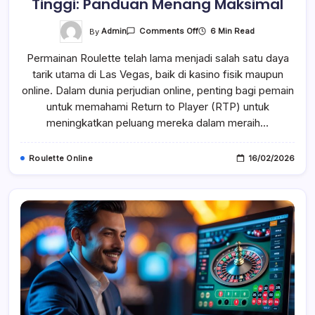
Tinggi: Panduan Menang Maksimal
On
By
Admin
6 Min Read
Comments Off
Vegas
Roulette
Permainan Roulette telah lama menjadi salah satu daya
Online
Dengan
tarik utama di Las Vegas, baik di kasino fisik maupun
RTP
Tinggi:
online. Dalam dunia perjudian online, penting bagi pemain
Panduan
Menang
untuk memahami Return to Player (RTP) untuk
Maksimal
meningkatkan peluang mereka dalam meraih…
Roulette Online
16/02/2026