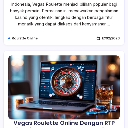
Indonesia:
Indonesia, Vegas Roulette menjadi pilihan populer bagi
Panduan
Lengkap
banyak pemain. Permainan ini menawarkan pengalaman
Untuk
Pemain
kasino yang otentik, lengkap dengan berbagai fitur
Baru
menarik yang dapat diakses dari kenyamanan…
Roulette Online
17/02/2026
Vegas Roulette Online Dengan RTP