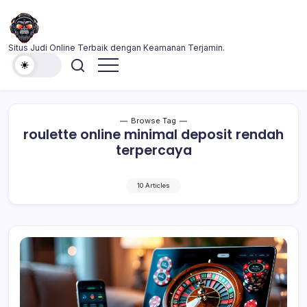
Skip
to
content
AlrassedOnline
Situs Judi Online Terbaik dengan Keamanan Terjamin.
Browse Tag
roulette online minimal deposit rendah
terpercaya
10 Articles