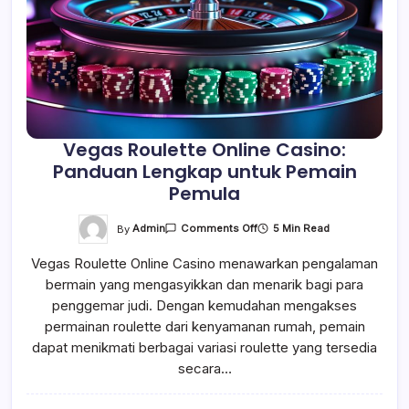
Vegas Roulette Online Casino:
Panduan Lengkap untuk Pemain
Pemula
On
By
Admin
5 Min Read
Comments Off
Vegas
Roulette
Vegas Roulette Online Casino menawarkan pengalaman
Online
Casino:
bermain yang mengasyikkan dan menarik bagi para
Panduan
Lengkap
penggemar judi. Dengan kemudahan mengakses
Untuk
Pemain
permainan roulette dari kenyamanan rumah, pemain
Pemula
dapat menikmati berbagai variasi roulette yang tersedia
secara…