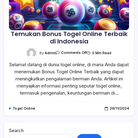
Temukan Bonus Togel Online Terbaik
di Indonesia
On
By
Admin
5 Min Read
Comments Off
Temukan
Bonus
Selamat datang di dunia togel online, di mana Anda dapat
Togel
Online
menemukan Bonus Togel Online Terbaik yang dapat
Terbaik
Di
meningkatkan pengalaman bermain Anda. Artikel ini
Indonesia
menyajikan informasi penting seputar togel online,
termasuk pengenalan, keuntungan bermain di…
Togel Online
29/11/2024
Search