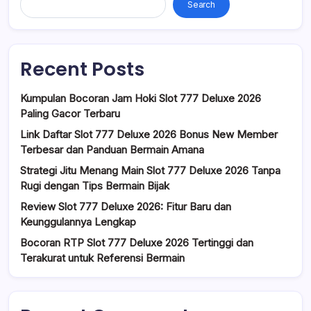
Search
Recent Posts
Kumpulan Bocoran Jam Hoki Slot 777 Deluxe 2026
Paling Gacor Terbaru
Link Daftar Slot 777 Deluxe 2026 Bonus New Member
Terbesar dan Panduan Bermain Amana
Strategi Jitu Menang Main Slot 777 Deluxe 2026 Tanpa
Rugi dengan Tips Bermain Bijak
Review Slot 777 Deluxe 2026: Fitur Baru dan
Keunggulannya Lengkap
Bocoran RTP Slot 777 Deluxe 2026 Tertinggi dan
Terakurat untuk Referensi Bermain