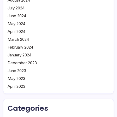
August 2024
July 2024
June 2024
May 2024
April 2024
March 2024
February 2024
January 2024
December 2023
June 2023
May 2023
April 2023
Categories