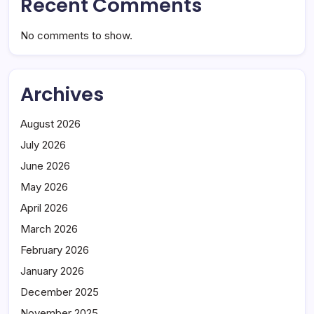
Recent Comments
No comments to show.
Archives
August 2026
July 2026
June 2026
May 2026
April 2026
March 2026
February 2026
January 2026
December 2025
November 2025