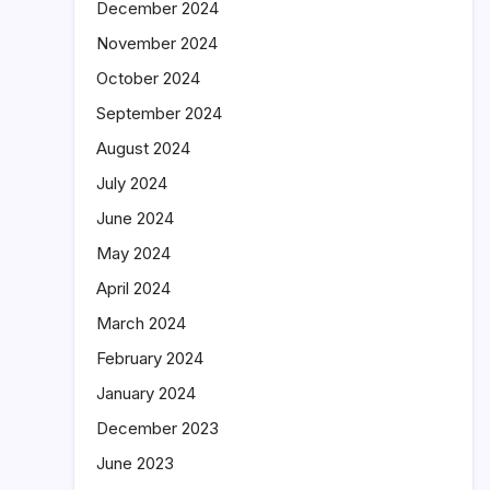
December 2024
November 2024
October 2024
September 2024
August 2024
July 2024
June 2024
May 2024
April 2024
March 2024
February 2024
January 2024
December 2023
June 2023