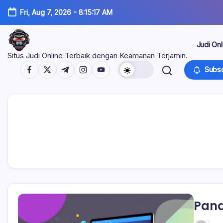
Skip
Fri, Aug 7, 2026
-
8:15:17 AM
to
content
Judi Onl
AlrassedOnline
Situs Judi Online Terbaik dengan Keamanan Terjamin.
https://www.facebook.com/
https://twitter.com/
https://t.me/
https://www.instagram.com/
https://youtube.com/
Subsc
Pand