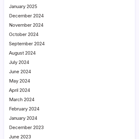
January 2025
December 2024
November 2024
October 2024
September 2024
August 2024
July 2024
June 2024
May 2024
April 2024
March 2024
February 2024
January 2024
December 2023
June 2023