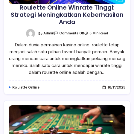
Roulette Online Winrate Tinggi:
Strategi Meningkatkan Keberhasilan
Anda
On
By
Admin
5 Min Read
Comments Off
Roulette
Online
Dalam dunia permainan kasino online, roulette tetap
Winrate
Tinggi:
menjadi salah satu pilihan favorit banyak pemain. Banyak
Strategi
Meningkatkan
orang mencari cara untuk meningkatkan peluang menang
Keberhasilan
Anda
mereka. Salah satu cara untuk mencapai winrate tinggi
dalam roulette online adalah dengan…
Roulette Online
16/11/2025