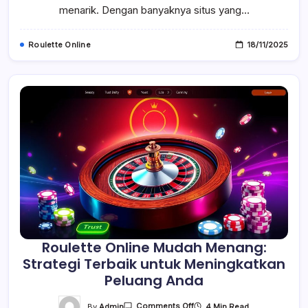
menarik. Dengan banyaknya situs yang…
Pemain
Roulette Online
18/11/2025
Roulette Online Mudah Menang:
Strategi Terbaik untuk Meningkatkan
Peluang Anda
On
By
Admin
4 Min Read
Comments Off