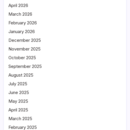
April 2026
March 2026
February 2026
January 2026
December 2025
November 2025
October 2025
September 2025
August 2025
July 2025
June 2025
May 2025
April 2025
March 2025
February 2025