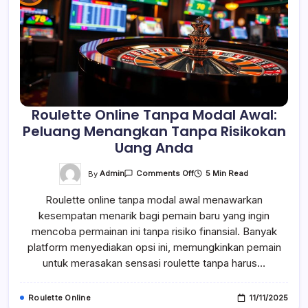
Roulette Online Tanpa Modal Awal:
Peluang Menangkan Tanpa Risikokan
Uang Anda
On
By
Admin
5 Min Read
Comments Off
Roulette
Online
Roulette online tanpa modal awal menawarkan
Tanpa
Modal
kesempatan menarik bagi pemain baru yang ingin
Awal:
Peluang
mencoba permainan ini tanpa risiko finansial. Banyak
Menangkan
Tanpa
platform menyediakan opsi ini, memungkinkan pemain
Risikokan
untuk merasakan sensasi roulette tanpa harus…
Uang
Anda
Roulette Online
11/11/2025