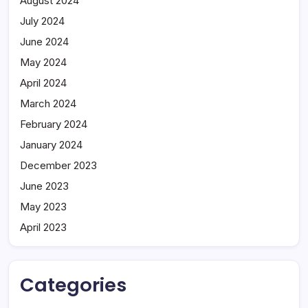
August 2024
July 2024
June 2024
May 2024
April 2024
March 2024
February 2024
January 2024
December 2023
June 2023
May 2023
April 2023
Categories