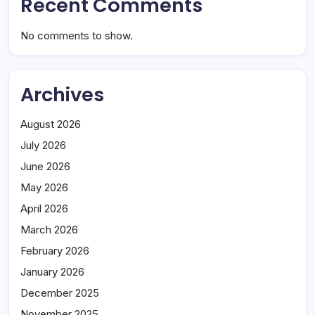
Recent Comments
No comments to show.
Archives
August 2026
July 2026
June 2026
May 2026
April 2026
March 2026
February 2026
January 2026
December 2025
November 2025