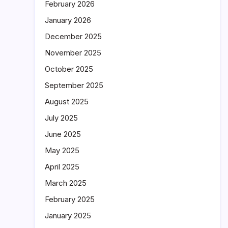
February 2026
January 2026
December 2025
November 2025
October 2025
September 2025
August 2025
July 2025
June 2025
May 2025
April 2025
March 2025
February 2025
January 2025