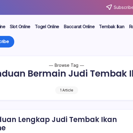
Subscribe
ine
Slot Online
Togel Online
Baccarat Online
Tembak Ikan
Ro
ribe
Browse Tag
duan Bermain Judi Tembak 
1 Article
uan Lengkap Judi Tembak Ikan
ne