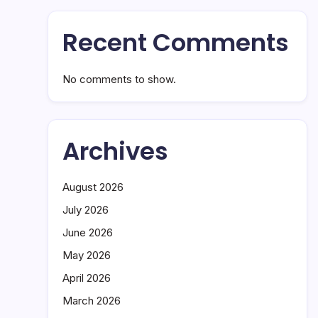
Recent Comments
No comments to show.
Archives
August 2026
July 2026
June 2026
May 2026
April 2026
March 2026