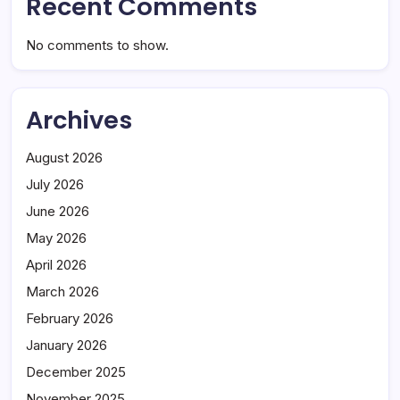
Recent Comments
No comments to show.
Archives
August 2026
July 2026
June 2026
May 2026
April 2026
March 2026
February 2026
January 2026
December 2025
November 2025