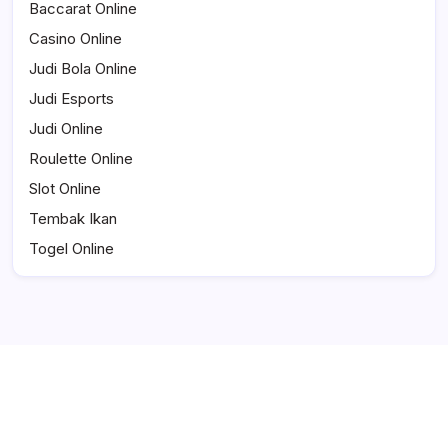
Baccarat Online
Casino Online
Judi Bola Online
Judi Esports
Judi Online
Roulette Online
Slot Online
Tembak Ikan
Togel Online