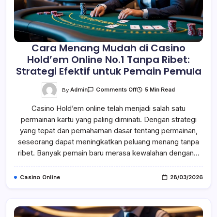
Cara Menang Mudah di Casino
Hold’em Online No.1 Tanpa Ribet:
Strategi Efektif untuk Pemain Pemula
On
By
Admin
5 Min Read
Comments Off
Cara
Menang
Casino Hold’em online telah menjadi salah satu
Mudah
Di
permainan kartu yang paling diminati. Dengan strategi
Casino
Hold’em
yang tepat dan pemahaman dasar tentang permainan,
Online
No.1
seseorang dapat meningkatkan peluang menang tanpa
Tanpa
ribet. Banyak pemain baru merasa kewalahan dengan…
Ribet:
Strategi
Efektif
Untuk
Casino Online
28/03/2026
Pemain
Pemula