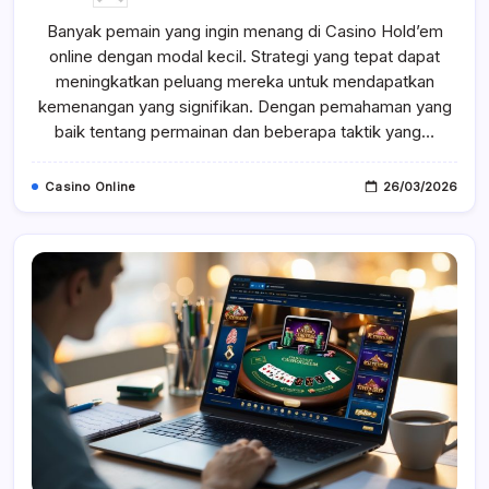
Strategi
Menang
Banyak pemain yang ingin menang di Casino Hold’em
Di
Casino
online dengan modal kecil. Strategi yang tepat dapat
Hold’em
Online
meningkatkan peluang mereka untuk mendapatkan
No.1
Dengan
kemenangan yang signifikan. Dengan pemahaman yang
Modal
baik tentang permainan dan beberapa taktik yang…
Kecil
Untuk
Pemain
Jitu
Casino Online
26/03/2026