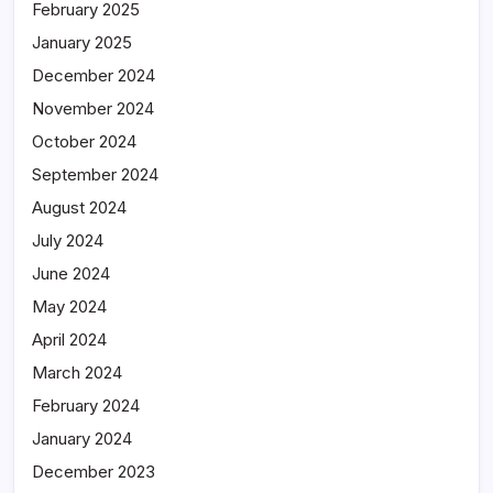
February 2025
January 2025
December 2024
November 2024
October 2024
September 2024
August 2024
July 2024
June 2024
May 2024
April 2024
March 2024
February 2024
January 2024
December 2023