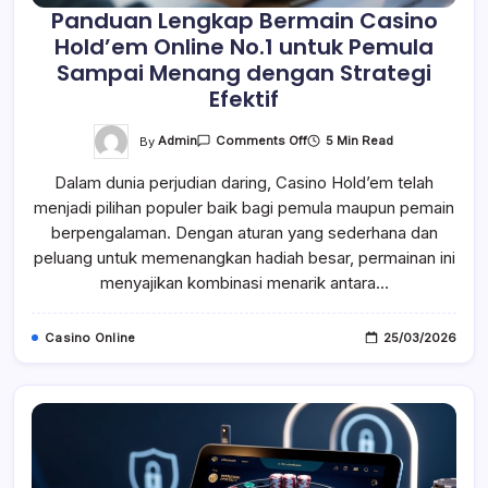
Panduan Lengkap Bermain Casino
Hold’em Online No.1 untuk Pemula
Sampai Menang dengan Strategi
Efektif
On
By
Admin
5 Min Read
Comments Off
Panduan
Lengkap
Dalam dunia perjudian daring, Casino Hold’em telah
Bermain
Casino
menjadi pilihan populer baik bagi pemula maupun pemain
Hold’em
Online
berpengalaman. Dengan aturan yang sederhana dan
No.1
Untuk
peluang untuk memenangkan hadiah besar, permainan ini
Pemula
menyajikan kombinasi menarik antara…
Sampai
Menang
Dengan
Strategi
Casino Online
25/03/2026
Efektif