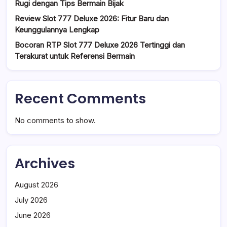
Rugi dengan Tips Bermain Bijak
Review Slot 777 Deluxe 2026: Fitur Baru dan
Keunggulannya Lengkap
Bocoran RTP Slot 777 Deluxe 2026 Tertinggi dan
Terakurat untuk Referensi Bermain
Recent Comments
No comments to show.
Archives
August 2026
July 2026
June 2026