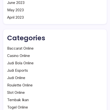
June 2023
May 2023
April 2023
Categories
Baccarat Online
Casino Online
Judi Bola Online
Judi Esports
Judi Online
Roulette Online
Slot Online
Tembak Ikan
Togel Online