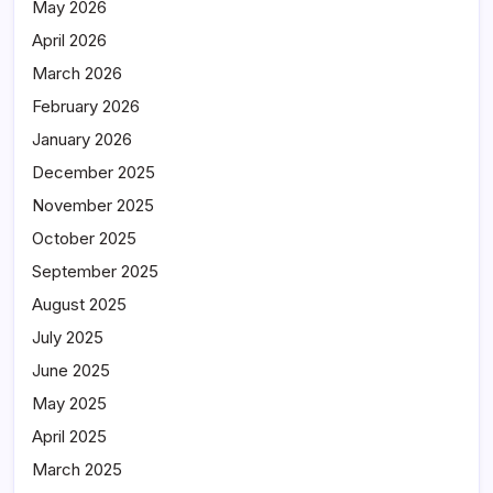
May 2026
April 2026
March 2026
February 2026
January 2026
December 2025
November 2025
October 2025
September 2025
August 2025
July 2025
June 2025
May 2025
April 2025
March 2025