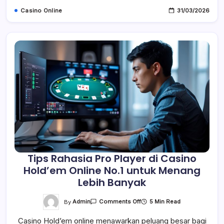
Casino Online
31/03/2026
Tips Rahasia Pro Player di Casino
Hold’em Online No.1 untuk Menang
Lebih Banyak
On
By
Admin
5 Min Read
Comments Off
Tips
Rahasia
Casino Hold’em online menawarkan peluang besar bagi
Pro