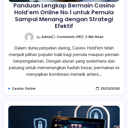
Panduan Lengkap Bermain Casino
Hold’em Online No.1 untuk Pemula
Sampai Menang dengan Strategi
Efektif
On
By
Admin
5 Min Read
Comments Off
Panduan
Lengkap
Dalam dunia perjudian daring, Casino Hold’em telah
Bermain
Casino
menjadi pilihan populer baik bagi pemula maupun pemain
Hold’em
Online
berpengalaman. Dengan aturan yang sederhana dan
No.1
Untuk
peluang untuk memenangkan hadiah besar, permainan ini
Pemula
menyajikan kombinasi menarik antara…
Sampai
Menang
Dengan
Strategi
Casino Online
25/03/2026
Efektif