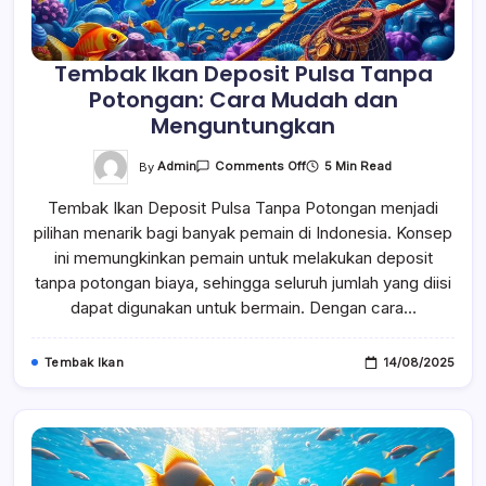
Tembak Ikan Deposit Pulsa Tanpa
Potongan: Cara Mudah dan
Menguntungkan
On
By
Admin
5 Min Read
Comments Off
Tembak
Ikan
Tembak Ikan Deposit Pulsa Tanpa Potongan menjadi
Deposit
Pulsa
pilihan menarik bagi banyak pemain di Indonesia. Konsep
Tanpa
Potongan:
ini memungkinkan pemain untuk melakukan deposit
Cara
Mudah
tanpa potongan biaya, sehingga seluruh jumlah yang diisi
Dan
dapat digunakan untuk bermain. Dengan cara…
Menguntungkan
Tembak Ikan
14/08/2025