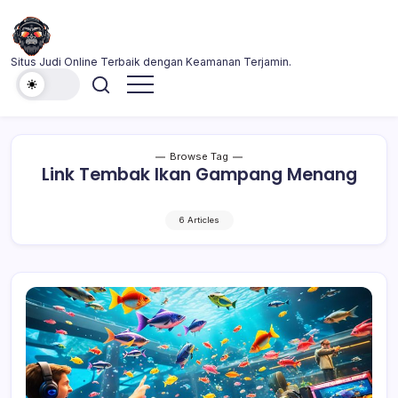
Skip
to
content
AlrassedOnline
Situs Judi Online Terbaik dengan Keamanan Terjamin.
Browse Tag
Link Tembak Ikan Gampang Menang
6 Articles