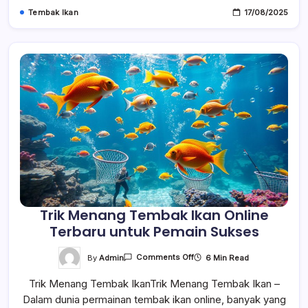
Tembak Ikan
17/08/2025
Trik Menang Tembak Ikan Online
Terbaru untuk Pemain Sukses
On
By
Admin
6 Min Read
Comments Off
Trik
Menang
Trik Menang Tembak IkanTrik Menang Tembak Ikan –
Tembak
Ikan
Dalam dunia permainan tembak ikan online, banyak yang
Online