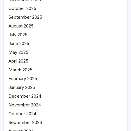
October 2025
September 2025
August 2025
July 2025
June 2025
May 2025
April 2025
March 2025
February 2025
January 2025
December 2024
November 2024
October 2024
September 2024