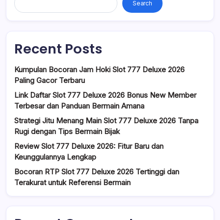
Search
Recent Posts
Kumpulan Bocoran Jam Hoki Slot 777 Deluxe 2026
Paling Gacor Terbaru
Link Daftar Slot 777 Deluxe 2026 Bonus New Member
Terbesar dan Panduan Bermain Amana
Strategi Jitu Menang Main Slot 777 Deluxe 2026 Tanpa
Rugi dengan Tips Bermain Bijak
Review Slot 777 Deluxe 2026: Fitur Baru dan
Keunggulannya Lengkap
Bocoran RTP Slot 777 Deluxe 2026 Tertinggi dan
Terakurat untuk Referensi Bermain