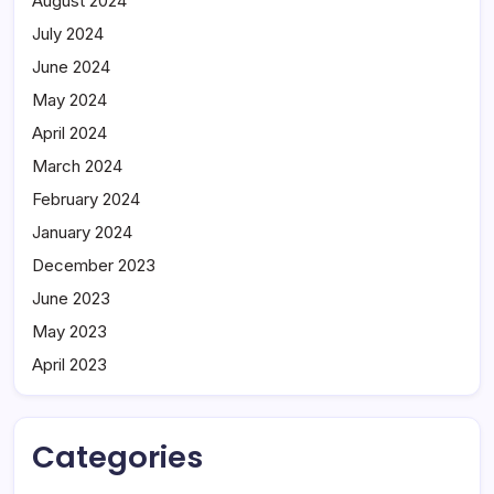
August 2024
July 2024
June 2024
May 2024
April 2024
March 2024
February 2024
January 2024
December 2023
June 2023
May 2023
April 2023
Categories