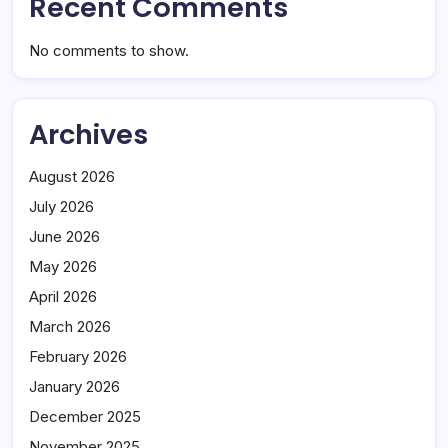
Recent Comments
No comments to show.
Archives
August 2026
July 2026
June 2026
May 2026
April 2026
March 2026
February 2026
January 2026
December 2025
November 2025