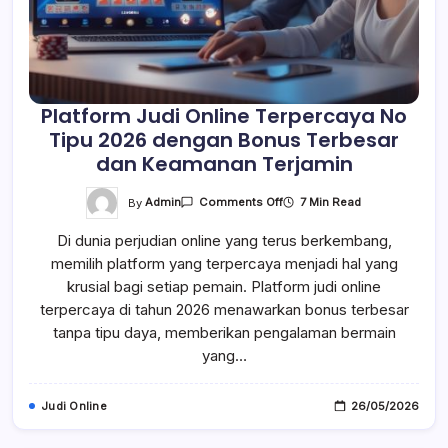
Platform Judi Online Terpercaya No
Tipu 2026 dengan Bonus Terbesar
dan Keamanan Terjamin
On
By
Admin
7 Min Read
Comments Off
Platform
Judi
Di dunia perjudian online yang terus berkembang,
Online
Terpercaya
memilih platform yang terpercaya menjadi hal yang
No
Tipu
krusial bagi setiap pemain. Platform judi online
2026
Dengan
terpercaya di tahun 2026 menawarkan bonus terbesar
Bonus
tanpa tipu daya, memberikan pengalaman bermain
Terbesar
Dan
yang…
Keamanan
Terjamin
Judi Online
26/05/2026