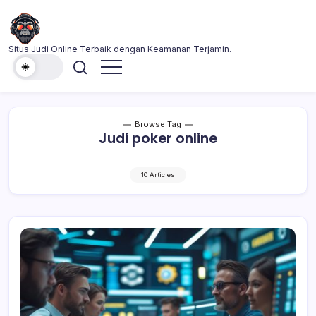
Skip
to
content
AlrassedOnline
Situs Judi Online Terbaik dengan Keamanan Terjamin.
Browse Tag
Judi poker online
10 Articles