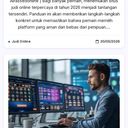
Alrassedonline | Bagi banyak pemain, menemukan situs
Menemukan
Judi
judi online terpercaya di tahun 2026 menjadi tantangan
Online
Terpercaya
tersendiri. Panduan ini akan memberikan langkah-langkah
2026
Anti
konkret untuk memastikan bahwa pemain memilih
Penipuan:
platform yang aman dan bebas dari penipuan.…
Tips
Dan
Strategi
Terbaik
Judi Online
30/05/2026