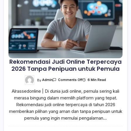
Rekomendasi Judi Online Terpercaya
2026 Tanpa Penipuan untuk Pemula
On
By
Admin
6 Min Read
Comments Off
Rekomendasi
Judi
Alrassedonline | Di dunia judi online, pemula sering kali
Online
Terpercaya
merasa bingung dalam memilih platform yang tepat.
2026
Tanpa
Rekomendasi judi online terpercaya di tahun 2026
Penipuan
Untuk
memberikan pilihan yang aman dan tanpa penipuan untuk
Pemula
pemula yang ingin memulai pengalaman…