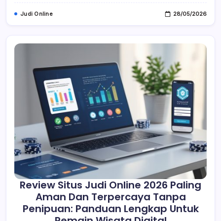
Judi Online
28/05/2026
Review Situs Judi Online 2026 Paling
Aman Dan Terpercaya Tanpa
Penipuan: Panduan Lengkap Untuk
Pemain Wisata Digital