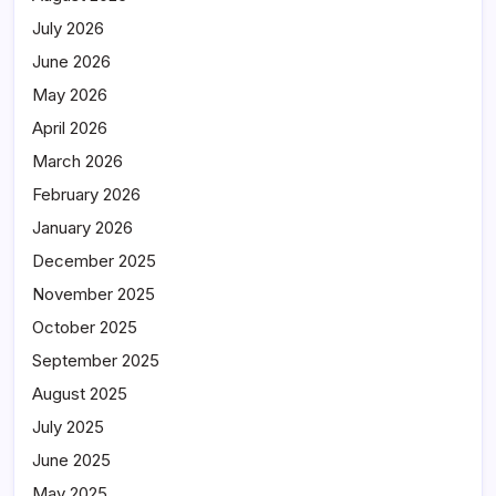
July 2026
June 2026
May 2026
April 2026
March 2026
February 2026
January 2026
December 2025
November 2025
October 2025
September 2025
August 2025
July 2025
June 2025
May 2025