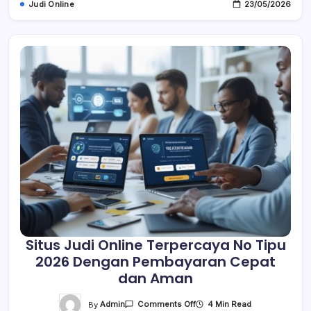
Judi Online
23/05/2026
Situs Judi Online Terpercaya No Tipu
2026 Dengan Pembayaran Cepat
dan Aman
On
By
Admin
4 Min Read
Comments Off