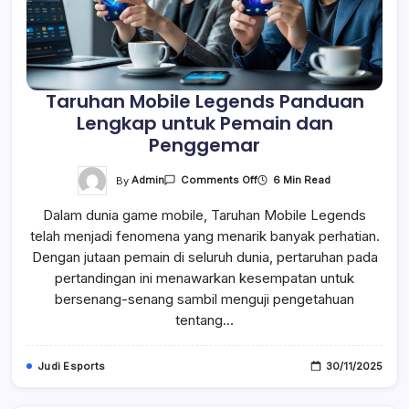
Taruhan Mobile Legends Panduan
Lengkap untuk Pemain dan
Penggemar
On
By
Admin
6 Min Read
Comments Off
Taruhan
Mobile
Dalam dunia game mobile, Taruhan Mobile Legends
Legends
Panduan
telah menjadi fenomena yang menarik banyak perhatian.
Lengkap
Untuk
Dengan jutaan pemain di seluruh dunia, pertaruhan pada
Pemain
Dan
pertandingan ini menawarkan kesempatan untuk
Penggemar
bersenang-senang sambil menguji pengetahuan
tentang…
Judi Esports
30/11/2025