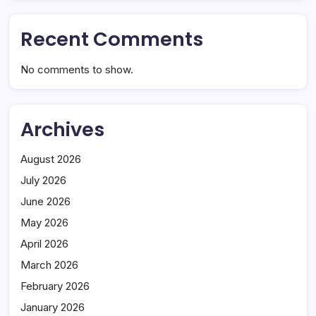
Recent Comments
No comments to show.
Archives
August 2026
July 2026
June 2026
May 2026
April 2026
March 2026
February 2026
January 2026