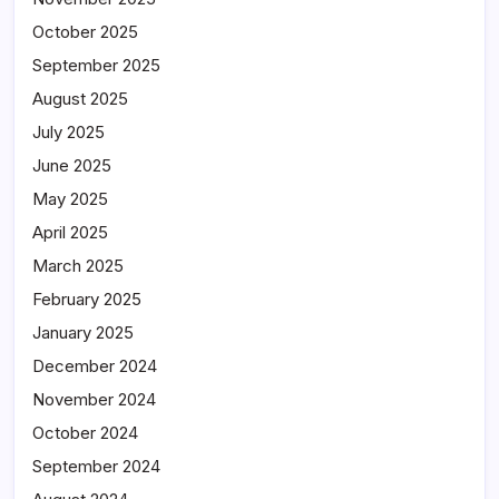
October 2025
September 2025
August 2025
July 2025
June 2025
May 2025
April 2025
March 2025
February 2025
January 2025
December 2024
November 2024
October 2024
September 2024