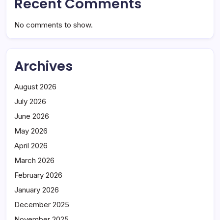
Recent Comments
No comments to show.
Archives
August 2026
July 2026
June 2026
May 2026
April 2026
March 2026
February 2026
January 2026
December 2025
November 2025