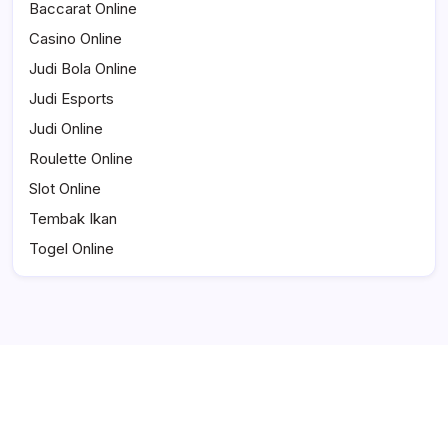
Baccarat Online
Casino Online
Judi Bola Online
Judi Esports
Judi Online
Roulette Online
Slot Online
Tembak Ikan
Togel Online