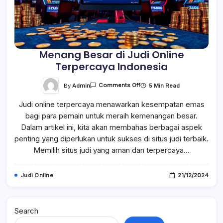
Menang Besar di Judi Online
Terpercaya Indonesia
On
By
Admin
5 Min Read
Comments Off
Menang
Besar
Judi online terpercaya menawarkan kesempatan emas
Di
Judi
bagi para pemain untuk meraih kemenangan besar.
Online
Terpercaya
Dalam artikel ini, kita akan membahas berbagai aspek
Indonesia
penting yang diperlukan untuk sukses di situs judi terbaik.
Memilih situs judi yang aman dan terpercaya…
Judi Online
21/12/2024
Search