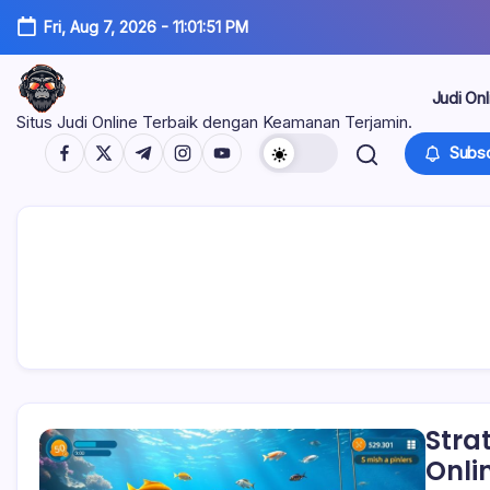
Skip
Fri, Aug 7, 2026
-
11:01:53 PM
to
content
Judi Onl
AlrassedOnline
Situs Judi Online Terbaik dengan Keamanan Terjamin.
https://www.facebook.com/
https://twitter.com/
https://t.me/
https://www.instagram.com/
https://youtube.com/
Subsc
Stra
Onli