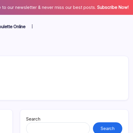
 to our newsletter & never miss our best posts.
Subscribe Now!
ulette Online
Search
Search