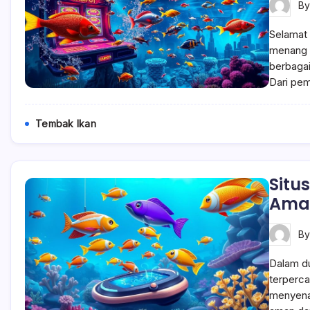
B
Selamat 
menang b
berbaga
Dari pem
Tembak Ikan
Situ
Ama
B
Dalam du
terperc
menyena