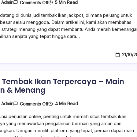
On
5 Min Read
y
Admin
Comments Off
Strategi
Menang
datang di dunia judi tembak ikan jackpot, di mana peluang untuk
Judi
Tembak
esar selalu menggoda. Dalam artikel ini, kami akan membahas
Ikan
i strategi menang yang dapat membantu Anda meraih kemenanga
Jackpot
ilihan senjata yang tepat hingga cara…
21/10/
s Tembak Ikan Terpercaya – Main
n & Menang
On
4 Min Read
y
Admin
Comments Off
Situs
Tembak
nia perjudian online, penting untuk memilih situs tembak ikan
Ikan
Terpercaya
aya yang menawarkan pengalaman bermain yang aman dan
–
ngkan. Dengan memilih platform yang tepat, pemain dapat main
Main