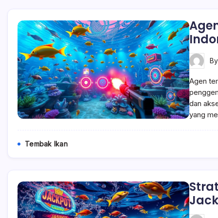
Agen
Indo
B
Agen tem
penggem
dan akse
yang me
Tembak Ikan
Stra
Jack