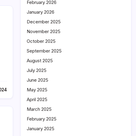
February 2026
January 2026
December 2025
November 2025
October 2025
September 2025
August 2025
July 2025
June 2025
May 2025
024
April 2025
March 2025
February 2025
January 2025