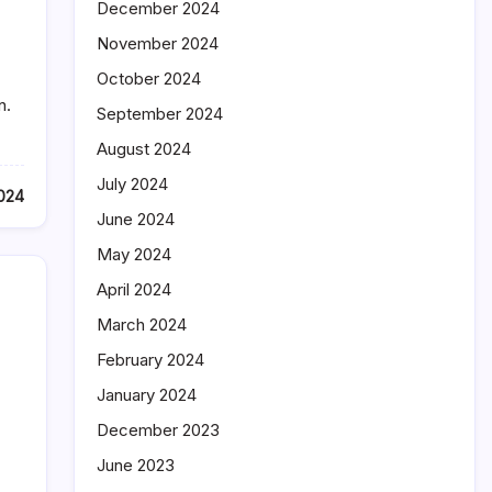
December 2024
November 2024
October 2024
n.
September 2024
August 2024
July 2024
2024
June 2024
May 2024
April 2024
March 2024
February 2024
January 2024
December 2023
June 2023