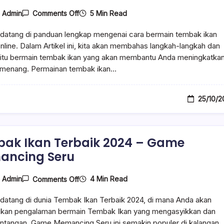
On
5 Min Read
y
Admin
Comments Off
Strategi
Jitu
datang di panduan lengkap mengenai cara bermain tembak ikan
Panduan
Main
nline. Dalam Artikel ini, kita akan membahas langkah-langkah dan
Tembak
 jitu bermain tembak ikan yang akan membantu Anda meningkatka
Ikan
 menang. Permainan tembak ikan…
Online
25/10/2
ak Ikan Terbaik 2024 – Game
ancing Seru
On
4 Min Read
y
Admin
Comments Off
Tembak
Ikan
datang di dunia Tembak Ikan Terbaik 2024, di mana Anda akan
Terbaik
2024
an pengalaman bermain Tembak Ikan yang mengasyikkan dan
–
ntangan. Game Memancing Seru ini semakin populer di kalangan