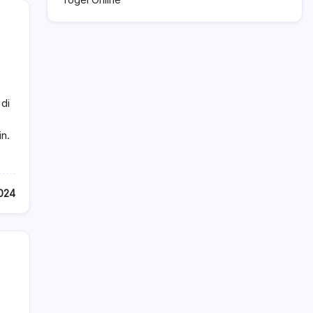
di
n.
024