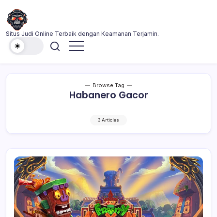
Skip
to
content
AlrassedOnline
Situs Judi Online Terbaik dengan Keamanan Terjamin.
Browse Tag
Habanero Gacor
3 Articles