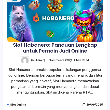
Slot Habanero: Panduan Lengkap
untuk Pemain Judi Online
On
By
Admin
4 Min Read
Comments Off
Slot
Habanero:
Slot Habanero semakin populer di kalangan penggemar
Panduan
Lengkap
judi online. Dengan berbagai tema yang menarik dan fitur
Untuk
Pemain
permainan yang inovatif, Slot Habanero menawarkan
Judi
Online
pengalaman bermain yang menyenangkan dan dapat
menguntungkan. Slot ini dikenal karena RTP…
Slot Online
19/09/2025