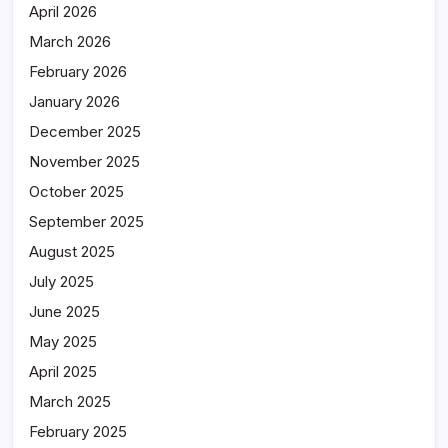
April 2026
March 2026
February 2026
January 2026
December 2025
November 2025
October 2025
September 2025
August 2025
July 2025
June 2025
May 2025
April 2025
March 2025
February 2025