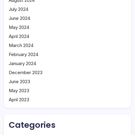
August 2024
July 2024
June 2024
May 2024
April 2024
March 2024
February 2024
January 2024
December 2023
June 2023
May 2023
April 2023
Categories