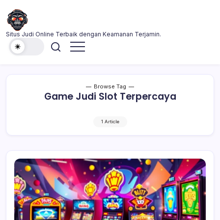
Skip
to
content
AlrassedOnline
Situs Judi Online Terbaik dengan Keamanan Terjamin.
Browse Tag
Game Judi Slot Terpercaya
1 Article