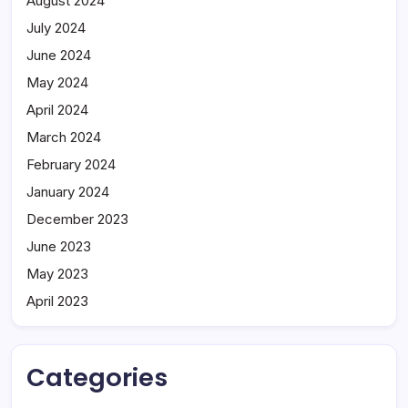
August 2024
July 2024
June 2024
May 2024
April 2024
March 2024
February 2024
January 2024
December 2023
June 2023
May 2023
April 2023
Categories