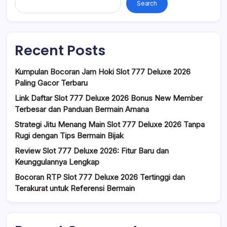
Search
Recent Posts
Kumpulan Bocoran Jam Hoki Slot 777 Deluxe 2026
Paling Gacor Terbaru
Link Daftar Slot 777 Deluxe 2026 Bonus New Member
Terbesar dan Panduan Bermain Amana
Strategi Jitu Menang Main Slot 777 Deluxe 2026 Tanpa
Rugi dengan Tips Bermain Bijak
Review Slot 777 Deluxe 2026: Fitur Baru dan
Keunggulannya Lengkap
Bocoran RTP Slot 777 Deluxe 2026 Tertinggi dan
Terakurat untuk Referensi Bermain