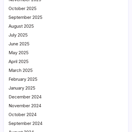
October 2025
September 2025
August 2025
July 2025
June 2025
May 2025
April 2025
March 2025
February 2025
January 2025
December 2024
November 2024
October 2024
September 2024