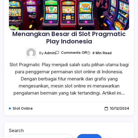
Menangkan Besar di Slot Pragmatic
Play Indonesia
On
By
Admin
4 Min Read
Comments Off
Menangkan
Besar
Slot Pragmatic Play menjadi salah satu pilihan utama bagi
Di
Slot
para penggemar permainan slot online di Indonesia.
Pragmatic
Play
Dengan berbagai fitur menarik dan grafis yang
Indonesia
mengesankan, mesin slot online ini menawarkan
pengalaman bermain yang tak tertandingi. Artikel ini…
Slot Online
10/12/2024
Search