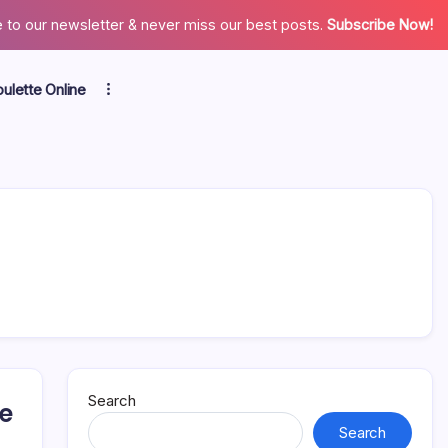
 to our newsletter & never miss our best posts.
Subscribe Now!
ulette Online
Search
e
Search