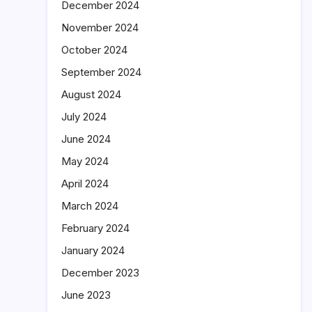
December 2024
November 2024
October 2024
September 2024
August 2024
July 2024
June 2024
May 2024
April 2024
March 2024
February 2024
January 2024
December 2023
June 2023