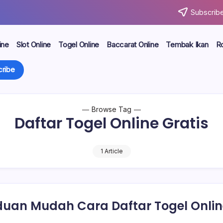
Subscribe
ine
Slot Online
Togel Online
Baccarat Online
Tembak Ikan
Ro
ribe
Browse Tag
Daftar Togel Online Gratis
1 Article
uan Mudah Cara Daftar Togel Onlin