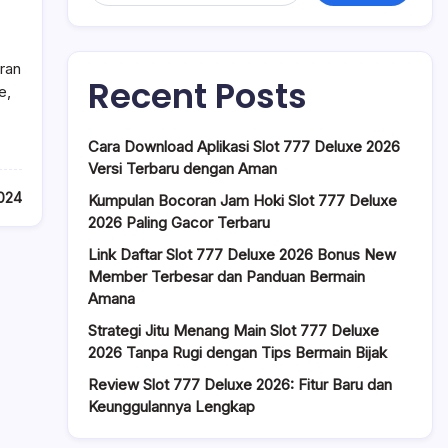
uran
Recent Posts
e,
Cara Download Aplikasi Slot 777 Deluxe 2026
Versi Terbaru dengan Aman
024
Kumpulan Bocoran Jam Hoki Slot 777 Deluxe
2026 Paling Gacor Terbaru
Link Daftar Slot 777 Deluxe 2026 Bonus New
Member Terbesar dan Panduan Bermain
Amana
Strategi Jitu Menang Main Slot 777 Deluxe
2026 Tanpa Rugi dengan Tips Bermain Bijak
Review Slot 777 Deluxe 2026: Fitur Baru dan
Keunggulannya Lengkap