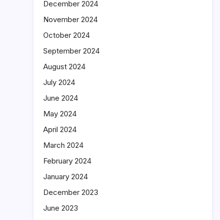
December 2024
November 2024
October 2024
September 2024
August 2024
July 2024
June 2024
May 2024
April 2024
March 2024
February 2024
January 2024
December 2023
June 2023