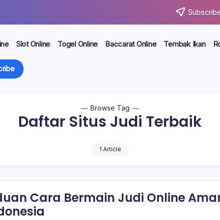
Subscribe
ine
Slot Online
Togel Online
Baccarat Online
Tembak Ikan
Ro
ribe
Browse Tag
Daftar Situs Judi Terbaik
1 Article
uan Cara Bermain Judi Online Ama
ndonesia