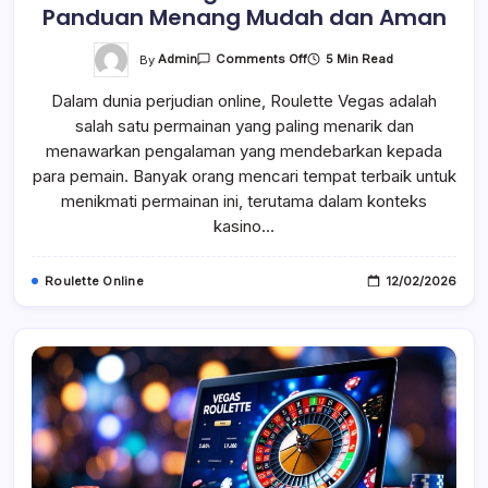
Panduan Menang Mudah dan Aman
On
By
Admin
5 Min Read
Comments Off
Roulette
Vegas
Dalam dunia perjudian online, Roulette Vegas adalah
Online
Terbaik:
salah satu permainan yang paling menarik dan
Panduan
Menang
menawarkan pengalaman yang mendebarkan kepada
Mudah
Dan
para pemain. Banyak orang mencari tempat terbaik untuk
Aman
menikmati permainan ini, terutama dalam konteks
kasino…
Roulette Online
12/02/2026