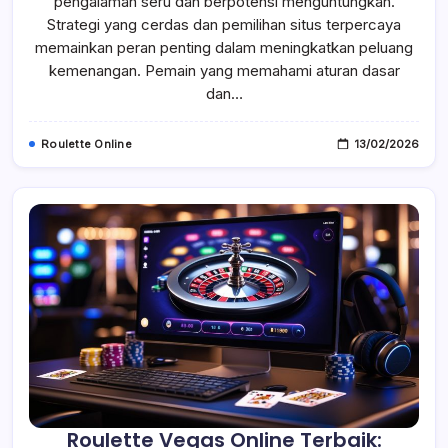
pengalaman seru dan berpotensi menguntungkan.
Online:
Strategi
Strategi yang cerdas dan pemilihan situs terpercaya
Terbukti
Untuk
memainkan peran penting dalam meningkatkan peluang
Kemenangan
kemenangan. Pemain yang memahami aturan dasar
Maksimal
dan…
Roulette Online
13/02/2026
Roulette Vegas Online Terbaik: