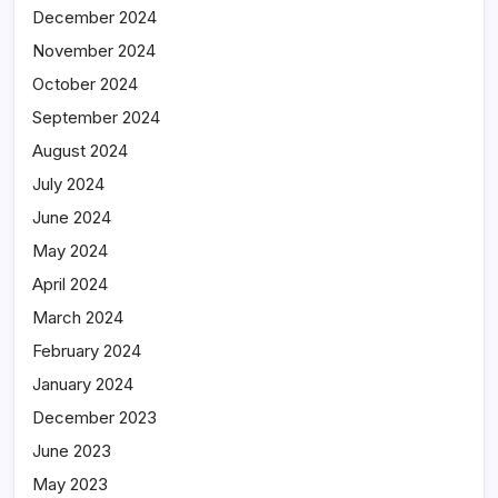
December 2024
November 2024
October 2024
September 2024
August 2024
July 2024
June 2024
May 2024
April 2024
March 2024
February 2024
January 2024
December 2023
June 2023
May 2023