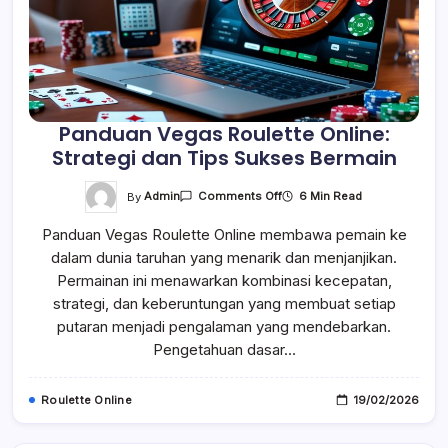
Panduan Vegas Roulette Online:
Strategi dan Tips Sukses Bermain
On
By
Admin
6 Min Read
Comments Off
Panduan
Vegas
Panduan Vegas Roulette Online membawa pemain ke
Roulette
Online:
dalam dunia taruhan yang menarik dan menjanjikan.
Strategi
Dan
Permainan ini menawarkan kombinasi kecepatan,
Tips
Sukses
strategi, dan keberuntungan yang membuat setiap
Bermain
putaran menjadi pengalaman yang mendebarkan.
Pengetahuan dasar…
Roulette Online
19/02/2026