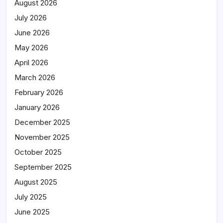
August 2026
July 2026
June 2026
May 2026
April 2026
March 2026
February 2026
January 2026
December 2025
November 2025
October 2025
September 2025
August 2025
July 2025
June 2025