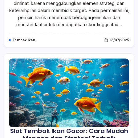
Terbaik
diminati karena menggabungkan elemen strategi dan
Untuk
Pengalaman
keterampilan dalam membidik target. Pada permainan ini,
Bermain
Yang
pemain harus menembak berbagai jenis ikan dan
Maksimal
monster laut untuk mendapatkan skor tinggi atau…
Tembak Ikan
13/07/2025
Slot Tembak Ikan Gacor: Cara Mudah