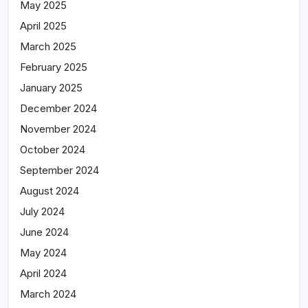
May 2025
April 2025
March 2025
February 2025
January 2025
December 2024
November 2024
October 2024
September 2024
August 2024
July 2024
June 2024
May 2024
April 2024
March 2024