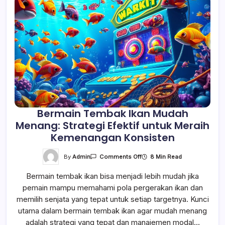
Bermain Tembak Ikan Mudah
Menang: Strategi Efektif untuk Meraih
Kemenangan Konsisten
On
By
Admin
8 Min Read
Comments Off
Bermain
Tembak
Bermain tembak ikan bisa menjadi lebih mudah jika
Ikan
Mudah
pemain mampu memahami pola pergerakan ikan dan
Menang:
Strategi
memilih senjata yang tepat untuk setiap targetnya. Kunci
Efektif
Untuk
utama dalam bermain tembak ikan agar mudah menang
Meraih
adalah strategi yang tepat dan manajemen modal…
Kemenangan