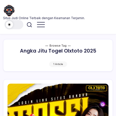
Skip
to
content
AlrassedOnline
Situs Judi Online Terbaik dengan Keamanan Terjamin.
Browse Tag
Angka Jitu Togel Olxtoto 2025
1 Article