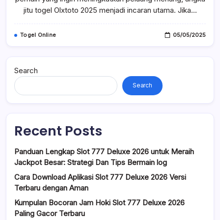
Terupdate
jitu togel Olxtoto 2025 menjadi incaran utama. Jika…
Togel Online
05/05/2025
Search
Search
Recent Posts
Panduan Lengkap Slot 777 Deluxe 2026 untuk Meraih
Jackpot Besar: Strategi Dan Tips Bermain log
Cara Download Aplikasi Slot 777 Deluxe 2026 Versi
Terbaru dengan Aman
Kumpulan Bocoran Jam Hoki Slot 777 Deluxe 2026
Paling Gacor Terbaru