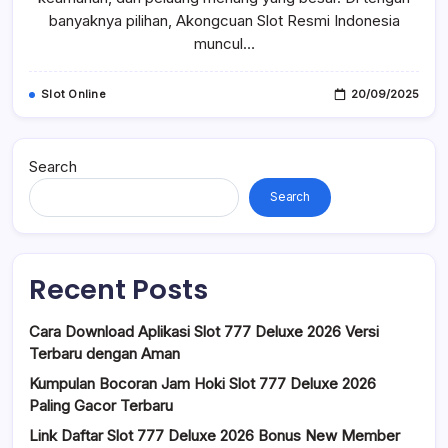
banyaknya pilihan, Akongcuan Slot Resmi Indonesia
muncul…
Slot Online
20/09/2025
Search
Search
Recent Posts
Cara Download Aplikasi Slot 777 Deluxe 2026 Versi
Terbaru dengan Aman
Kumpulan Bocoran Jam Hoki Slot 777 Deluxe 2026
Paling Gacor Terbaru
Link Daftar Slot 777 Deluxe 2026 Bonus New Member