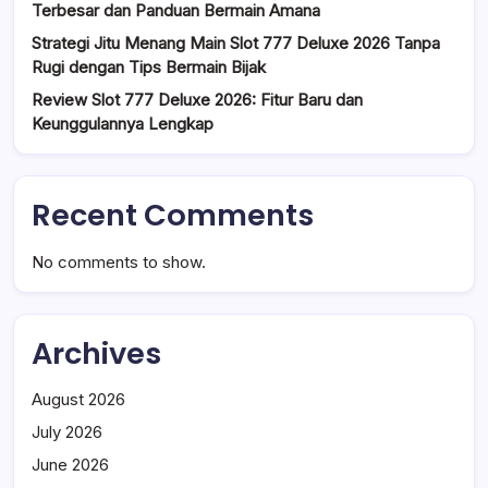
Terbesar dan Panduan Bermain Amana
Strategi Jitu Menang Main Slot 777 Deluxe 2026 Tanpa
Rugi dengan Tips Bermain Bijak
Review Slot 777 Deluxe 2026: Fitur Baru dan
Keunggulannya Lengkap
Recent Comments
No comments to show.
Archives
August 2026
July 2026
June 2026