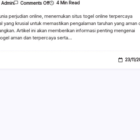
On
4 Min Read
y
Admin
Comments Off
Situs
Togel
nia perjudian online, menemukan situs togel online terpercaya
Online
Terpercaya
al yang krusial untuk memastikan pengalaman taruhan yang aman 
Di
gkan. Artikel ini akan memberikan informasi penting mengenai
Indonesia
togel aman dan terpercaya serta…
23/11/