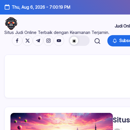
Skip
Thu, Aug 6, 2026
-
7:00:19 PM
to
content
Judi Onl
AlrassedOnline
Situs Judi Online Terbaik dengan Keamanan Terjamin.
https://www.facebook.com/
https://twitter.com/
https://t.me/
https://www.instagram.com/
https://youtube.com/
Subsc
Situ