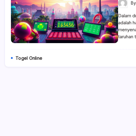
B
Dalam du
adalah h
menyenan
taruhan 
Togel Online