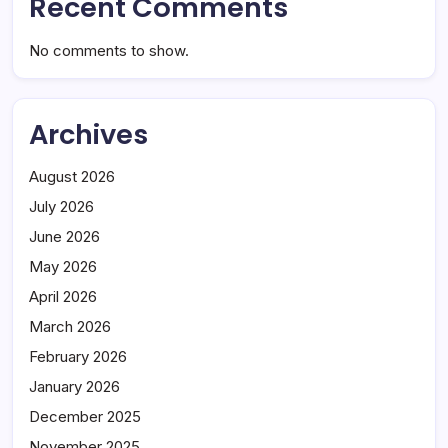
Recent Comments
No comments to show.
Archives
August 2026
July 2026
June 2026
May 2026
April 2026
March 2026
February 2026
January 2026
December 2025
November 2025