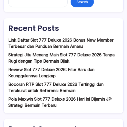
Search
Recent Posts
Link Daftar Slot 777 Deluxe 2026 Bonus New Member
Terbesar dan Panduan Bermain Amana
Strategi Jitu Menang Main Slot 777 Deluxe 2026 Tanpa
Rugi dengan Tips Bermain Bijak
Review Slot 777 Deluxe 2026: Fitur Baru dan
Keunggulannya Lengkap
Bocoran RTP Slot 777 Deluxe 2026 Tertinggi dan
Terakurat untuk Referensi Bermain
Pola Maxwin Slot 777 Deluxe 2026 Hari Ini Dijamin JP:
Strategi Bermain Terbaru