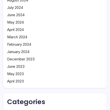
August 2024
July 2024
June 2024
May 2024
April 2024
March 2024
February 2024
January 2024
December 2023
June 2023
May 2023
April 2023
Categories