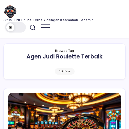
Skip
to
content
AlrassedOnline
Situs Judi Online Terbaik dengan Keamanan Terjamin.
Browse Tag
Agen Judi Roulette Terbaik
1 Article