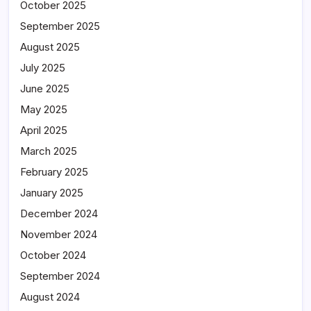
October 2025
September 2025
August 2025
July 2025
June 2025
May 2025
April 2025
March 2025
February 2025
January 2025
December 2024
November 2024
October 2024
September 2024
August 2024