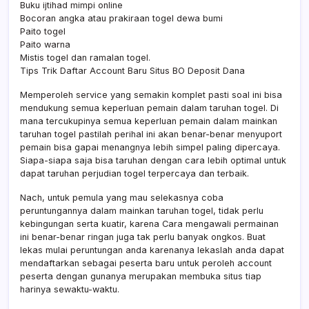
Buku ijtihad mimpi online
Bocoran angka atau prakiraan togel dewa bumi
Paito togel
Paito warna
Mistis togel dan ramalan togel.
Tips Trik Daftar Account Baru Situs BO Deposit Dana
Memperoleh service yang semakin komplet pasti soal ini bisa
mendukung semua keperluan pemain dalam taruhan togel. Di
mana tercukupinya semua keperluan pemain dalam mainkan
taruhan togel pastilah perihal ini akan benar-benar menyuport
pemain bisa gapai menangnya lebih simpel paling dipercaya.
Siapa-siapa saja bisa taruhan dengan cara lebih optimal untuk
dapat taruhan perjudian togel terpercaya dan terbaik.
Nach, untuk pemula yang mau selekasnya coba
peruntungannya dalam mainkan taruhan togel, tidak perlu
kebingungan serta kuatir, karena Cara mengawali permainan
ini benar-benar ringan juga tak perlu banyak ongkos. Buat
lekas mulai peruntungan anda karenanya lekaslah anda dapat
mendaftarkan sebagai peserta baru untuk peroleh account
peserta dengan gunanya merupakan membuka situs tiap
harinya sewaktu-waktu.