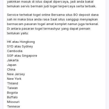
yakinkan masuk di istus dapat dipercaya, jadi anda bakal
temukan servis bermain judi togel terpercaya serta terbaik.
Service terhebat togel online Bersama situs BO deposit dana
sah ini maka bisa anda rasa Saat situs sanggup menyiapkan
bermacam pasaran togel amat komplet namun juga terkenal.
Di antara pasaran togel termashyur yang dapat pemain
tentukan yaitu:
HK atau Hongkong
SYD atau Sydney
Cambodia
SGP atau Singapore
Jakarta
Japan
China
New Jersey
New York
Thiland
Taiwan
Bogota
Buffalo
Missouri
Tennese