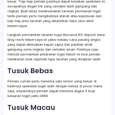
besar. Tiap-tiap pemain pastinya dapat kerjakan spekulasi ini
secepatnya dngan trik yang semakin lebih gampang dan
ringkas. Buat lekas melaksanakan taruhan permainan togel
tentu pemain perlu mengikutinya ataran atau keputusan dari
tiap-tiap jenis taruhan yang dikasihkan faksi situs lebih
terpercayya.
Langkah permainkan taruhan togel Bersama BO deposit dana
blog resmi tetpercaya ini yakni melalui cara pasang angka
yang dapat dikerjakan kapan sajsa dan pastilah amat
gampang serta ringkas dan semakin aman. Pastinya saja,
metode permainkan petaruhan togel heboh ini bisa pemain
melakukan buat sejumlah type taruhan yang disajikan ialah:
Tusuk Bebas
Pemain cuman perlu menerka satu nomor yang keluar di
hadirnya spekulasi togel ialah dengan bebas di posisi mana
saja, umpamanya pemain dapat menerka angka 9 buat
keluaran togel yaitu 0988.
Tusuk Macau