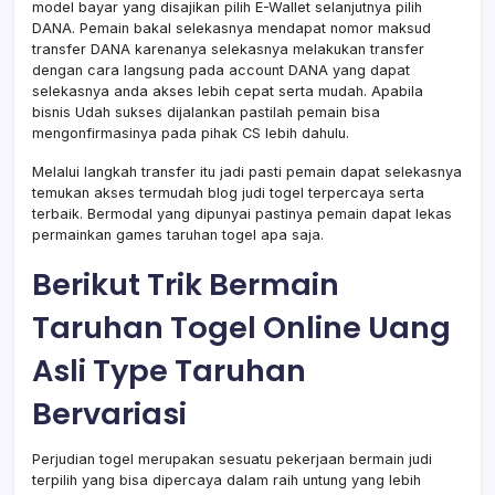
model bayar yang disajikan pilih E-Wallet selanjutnya pilih
DANA. Pemain bakal selekasnya mendapat nomor maksud
transfer DANA karenanya selekasnya melakukan transfer
dengan cara langsung pada account DANA yang dapat
selekasnya anda akses lebih cepat serta mudah. Apabila
bisnis Udah sukses dijalankan pastilah pemain bisa
mengonfirmasinya pada pihak CS lebih dahulu.
Melalui langkah transfer itu jadi pasti pemain dapat selekasnya
temukan akses termudah blog judi togel terpercaya serta
terbaik. Bermodal yang dipunyai pastinya pemain dapat lekas
permainkan games taruhan togel apa saja.
Berikut Trik Bermain
Taruhan Togel Online Uang
Asli Type Taruhan
Bervariasi
Perjudian togel merupakan sesuatu pekerjaan bermain judi
terpilih yang bisa dipercaya dalam raih untung yang lebih