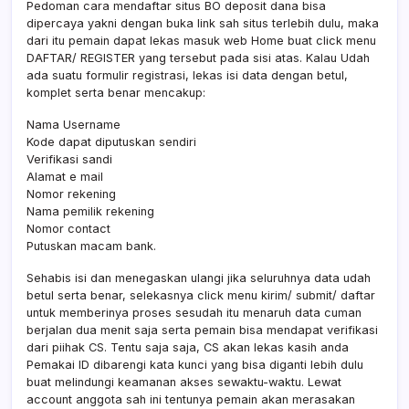
Pedoman cara mendaftar situs BO deposit dana bisa
dipercaya yakni dengan buka link sah situs terlebih dulu, maka
dari itu pemain dapat lekas masuk web Home buat click menu
DAFTAR/ REGISTER yang tersebut pada sisi atas. Kalau Udah
ada suatu formulir registrasi, lekas isi data dengan betul,
komplet serta benar mencakup:
Nama Username
Kode dapat diputuskan sendiri
Verifikasi sandi
Alamat e mail
Nomor rekening
Nama pemilik rekening
Nomor contact
Putuskan macam bank.
Sehabis isi dan menegaskan ulangi jika seluruhnya data udah
betul serta benar, selekasnya click menu kirim/ submit/ daftar
untuk memberinya proses sesudah itu menaruh data cuman
berjalan dua menit saja serta pemain bisa mendapat verifikasi
dari piihak CS. Tentu saja saja, CS akan lekas kasih anda
Pemakai ID dibarengi kata kunci yang bisa diganti lebih dulu
buat melindungi keamanan akses sewaktu-waktu. Lewat
account anggota sah ini tentunya pemain akan merasakan