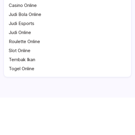
Casino Online
Judi Bola Online
Judi Esports
Judi Online
Roulette Online
Slot Online
Tembak Ikan
Togel Online