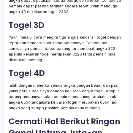
angka dapat diputuskan secaa bebas serta tepat. Contohnya
pemain dapat pasang taruhan secara tepat untuk menduga
angka 43 di keluaran togel 2432.
Togel 3D
Yakni melalui cara mengira tiga angka keluaran togel dengan
tepat dan benar sesuai sama barisannya. Tentang hal
semisalnya pemain dapat pasang taruhan buat angka 322
apabila keluaran togel merupakan 3226 tentu pemain bisa
dikatakan menang.
Togel 4D
Ialah dengan menerka semua angka dengan benar dan pas
yakni persis posisinya dengan keluaran angka togel. Adapun
perumpamaannya kalau pemain memasanng taruhan untuk
angka 6554 andaikata keluaran togel merupakan 6554 jadi
angka yang serupa pastilah pemain akan menang.
Cermati Hal Berikut Ringan
Gapai Untung Juta-an