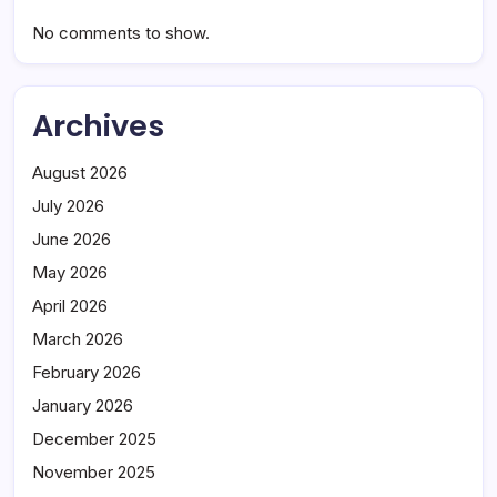
No comments to show.
Archives
August 2026
July 2026
June 2026
May 2026
April 2026
March 2026
February 2026
January 2026
December 2025
November 2025