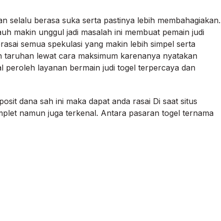
kan selalu berasa suka serta pastinya lebih membahagiakan.
auh makin unggul jadi masalah ini membuat pemain judi
rasai semua spekulasi yang makin lebih simpel serta
n taruhan lewat cara maksimum karenanya nyatakan
l peroleh layanan bermain judi togel terpercaya dan
osit dana sah ini maka dapat anda rasai Di saat situs
mplet namun juga terkenal. Antara pasaran togel ternama