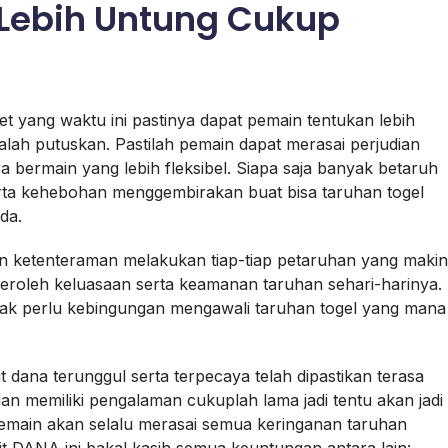
 Lebih Untung Cukup
et yang waktu ini pastinya dapat pemain tentukan lebih
 salah putuskan. Pastilah pemain dapat merasai perjudian
 bermain yang lebih fleksibel. Siapa saja banyak betaruh
rta kehebohan menggembirakan buat bisa taruhan togel
da.
 ketenteraman melakukan tiap-tiap petaruhan yang makin
eroleh keluasaan serta keamanan taruhan sehari-harinya.
ak perlu kebingungan mengawali taruhan togel yang mana
 dana terunggul serta terpecaya telah dipastikan terasa
dan memiliki pengalaman cukuplah lama jadi tentu akan jadi
pemain akan selalu merasai semua keringanan taruhan
sit DANA ini bakal kasih semua keuntungan antara lain: