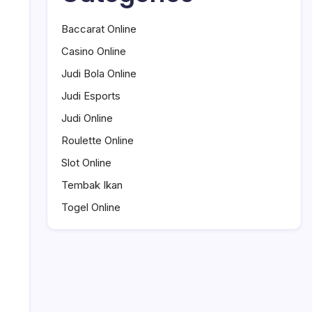
Baccarat Online
Casino Online
Judi Bola Online
Judi Esports
Judi Online
Roulette Online
Slot Online
Tembak Ikan
Togel Online