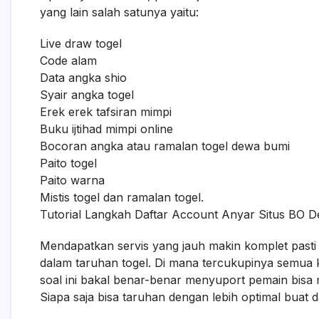
yang lain salah satunya yaitu:
Live draw togel
Code alam
Data angka shio
Syair angka togel
Erek erek tafsiran mimpi
Buku ijtihad mimpi online
Bocoran angka atau ramalan togel dewa bumi
Paito togel
Paito warna
Mistis togel dan ramalan togel.
Tutorial Langkah Daftar Account Anyar Situs BO D
Mendapatkan servis yang jauh makin komplet pasti
dalam taruhan togel. Di mana tercukupinya semua 
soal ini bakal benar-benar menyuport pemain bis
Siapa saja bisa taruhan dengan lebih optimal buat d