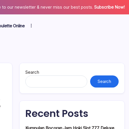
 to our newsletter & never miss our best posts.
Subscribe Now!
ulette Online
Search
Search
on
f
Recent Posts
Suka
Gapai
Juta-
Kumpulan Bocoran Jam Hoki Slot 777 Deluxe