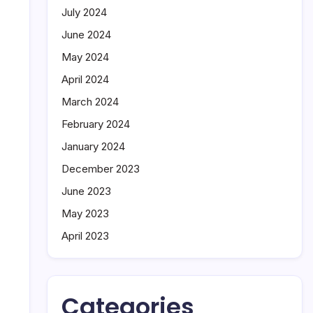
July 2024
June 2024
May 2024
April 2024
March 2024
February 2024
January 2024
December 2023
June 2023
May 2023
April 2023
Categories