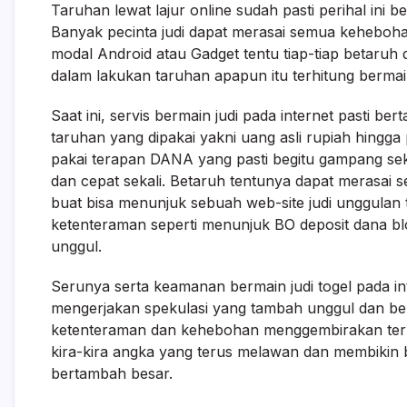
Taruhan lewat lajur online sudah pasti perihal ini b
Banyak pecinta judi dapat merasai semua keheboha
modal Android atau Gadget tentu tiap-tiap betaru
dalam lakukan taruhan apapun itu terhitung bermain 
Saat ini, servis bermain judi pada internet pasti b
taruhan yang dipakai yakni uang asli rupiah hingga
pakai terapan DANA yang pasti begitu gampang seka
dan cepat sekali. Betaruh tentunya dapat merasai
buat bisa menunjuk sebuah web-site judi unggulan t
ketenteraman seperti menunjuk BO deposit dana blo
unggul.
Serunya serta keamanan bermain judi togel pada int
mengerjakan spekulasi yang tambah unggul dan be
ketenteraman dan kehebohan menggembirakan terle
kira-kira angka yang terus melawan dan membikin 
bertambah besar.