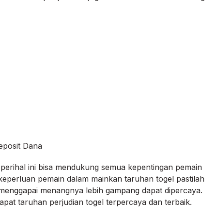
eposit Dana
 perihal ini bisa mendukung semua kepentingan pemain
keperluan pemain dalam mainkan taruhan togel pastilah
a menggapai menangnya lebih gampang dapat dipercaya.
apat taruhan perjudian togel terpercaya dan terbaik.