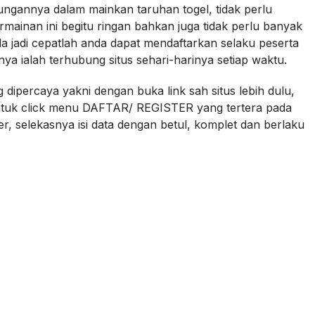
ngannya dalam mainkan taruhan togel, tidak perlu
mainan ini begitu ringan bahkan juga tidak perlu banyak
 jadi cepatlah anda dapat mendaftarkan selaku peserta
a ialah terhubung situs sehari-harinya setiap waktu.
g dipercaya yakni dengan buka link sah situs lebih dulu,
tuk click menu DAFTAR/ REGISTER yang tertera pada
ter, selekasnya isi data dengan betul, komplet dan berlaku