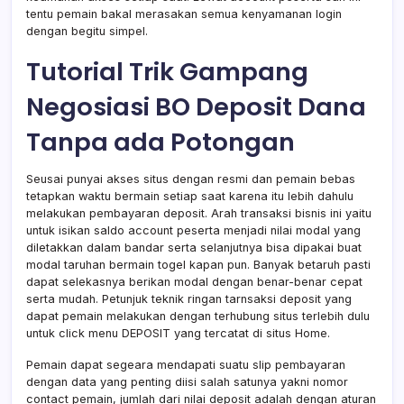
tentu pemain bakal merasakan semua kenyamanan login
dengan begitu simpel.
Tutorial Trik Gampang
Negosiasi BO Deposit Dana
Tanpa ada Potongan
Seusai punyai akses situs dengan resmi dan pemain bebas
tetapkan waktu bermain setiap saat karena itu lebih dahulu
melakukan pembayaran deposit. Arah transaksi bisnis ini yaitu
untuk isikan saldo account peserta menjadi nilai modal yang
diletakkan dalam bandar serta selanjutnya bisa dipakai buat
modal taruhan bermain togel kapan pun. Banyak betaruh pasti
dapat selekasnya berikan modal dengan benar-benar cepat
serta mudah. Petunjuk teknik ringan tarnsaksi deposit yang
dapat pemain melakukan dengan terhubung situs terlebih dulu
untuk click menu DEPOSIT yang tercatat di situs Home.
Pemain dapat segeara mendapati suatu slip pembayaran
dengan data yang penting diisi salah satunya yakni nomor
contact pemain, jumlah dari nilai deposit adalah dengan aturan