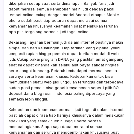
dikerjakan setiap saat serta dimanapun. Banyak fans judi
Wakt
Singk
dapat merasai semua kehebohan main judi dengan pakai
Perm
tempat online. cukup dengan modal Android ataupun Mobile-
Judi
phone sudah pasti tiap betaruh dapat merasai semua
Toge
kenyamanan khususnya keamanan saat melakukan taruhan
BO
apa pun tergolong bermain judi togel online.
Depo
Dana
Sekarang, layanan bermain judi dalam internet pastinya makin
Pang
simpel dan beri keuntungan. Tiap taruhan yang dipakai yakni
Bun
uang asli rupiah hingga pemain dapat berikan modal di web
judi. Cukup pakai program DANA yang pastilah amat gampang
saat ini dapat dihandalkan selaku alat bayar sangat ringkas
serta sangat kencang. Betaruh tentu dapat merasai semua
serunya serta keamanan khusus. Kedepankan untuk bisa
memutuskan suatu web judi unggulan terunggul dan terpecaya
sudah pasti pemain bisa gapai kenyamanan seperti pilih BO
deposit dana blog resmi Indonesia paling dipercaya yang
semakin lebih unggul.
Kehebohan dan keamanan bermain judi togel di dalam internet
pastilah dapat dirasa tiap harinya khususnya dalam melakukan
spekulasi yang semakin lebih unggul serta berasa
membahagiakan. Siapa saja dapat merasai semua
kenyamanan dan serunya menggembirakan khususnya buat