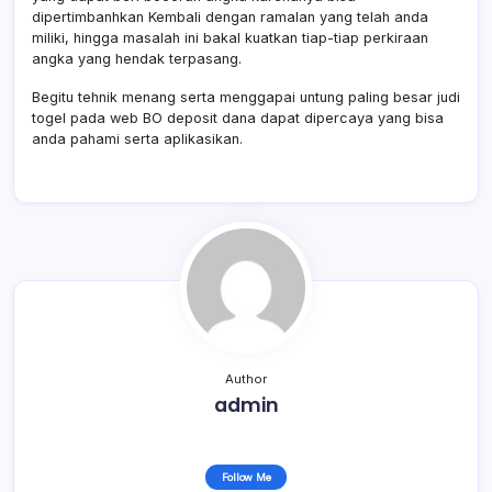
dipertimbanhkan Kembali dengan ramalan yang telah anda
miliki, hingga masalah ini bakal kuatkan tiap-tiap perkiraan
angka yang hendak terpasang.
Begitu tehnik menang serta menggapai untung paling besar judi
togel pada web BO deposit dana dapat dipercaya yang bisa
anda pahami serta aplikasikan.
Author
admin
Follow Me