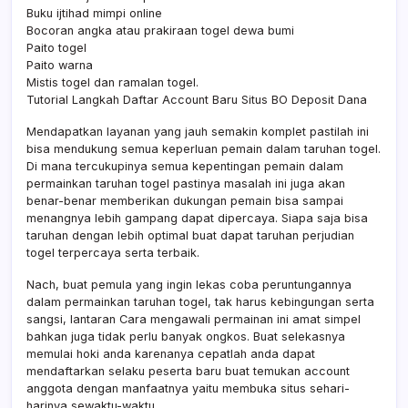
Buku ijtihad mimpi online
Bocoran angka atau prakiraan togel dewa bumi
Paito togel
Paito warna
Mistis togel dan ramalan togel.
Tutorial Langkah Daftar Account Baru Situs BO Deposit Dana
Mendapatkan layanan yang jauh semakin komplet pastilah ini
bisa mendukung semua keperluan pemain dalam taruhan togel.
Di mana tercukupinya semua kepentingan pemain dalam
permainkan taruhan togel pastinya masalah ini juga akan
benar-benar memberikan dukungan pemain bisa sampai
menangnya lebih gampang dapat dipercaya. Siapa saja bisa
taruhan dengan lebih optimal buat dapat taruhan perjudian
togel terpercaya serta terbaik.
Nach, buat pemula yang ingin lekas coba peruntungannya
dalam permainkan taruhan togel, tak harus kebingungan serta
sangsi, lantaran Cara mengawali permainan ini amat simpel
bahkan juga tidak perlu banyak ongkos. Buat selekasnya
memulai hoki anda karenanya cepatlah anda dapat
mendaftarkan selaku peserta baru buat temukan account
anggota dengan manfaatnya yaitu membuka situs sehari-
harinya sewaktu-waktu.