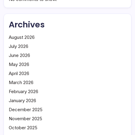
Archives
August 2026
July 2026
June 2026
May 2026
April 2026
March 2026
February 2026
January 2026
December 2025
November 2025
October 2025