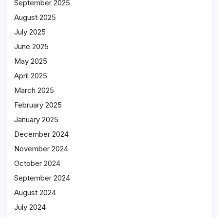
September 2025
August 2025
July 2025
June 2025
May 2025
April 2025
March 2025
February 2025
January 2025
December 2024
November 2024
October 2024
September 2024
August 2024
July 2024