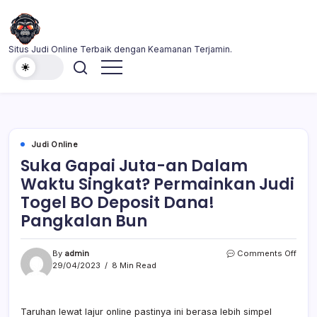
Skip
to
content
AlrassedOnline
Situs Judi Online Terbaik dengan Keamanan Terjamin.
Judi Online
Suka Gapai Juta-an Dalam
Waktu Singkat? Permainkan Judi
Togel BO Deposit Dana!
Pangkalan Bun
on
By
admin
Comments Off
Suka
29/04/2023
8 Min Read
Gapa
Juta-
an
Taruhan lewat lajur online pastinya ini berasa lebih simpel
Dala