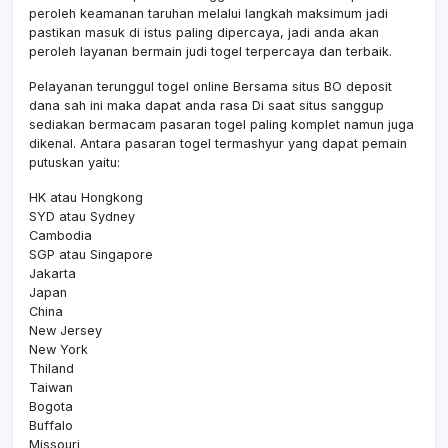
peroleh keamanan taruhan melalui langkah maksimum jadi
pastikan masuk di istus paling dipercaya, jadi anda akan
peroleh layanan bermain judi togel terpercaya dan terbaik.
Pelayanan terunggul togel online Bersama situs BO deposit
dana sah ini maka dapat anda rasa Di saat situs sanggup
sediakan bermacam pasaran togel paling komplet namun juga
dikenal. Antara pasaran togel termashyur yang dapat pemain
putuskan yaitu:
HK atau Hongkong
SYD atau Sydney
Cambodia
SGP atau Singapore
Jakarta
Japan
China
New Jersey
New York
Thiland
Taiwan
Bogota
Buffalo
Missouri