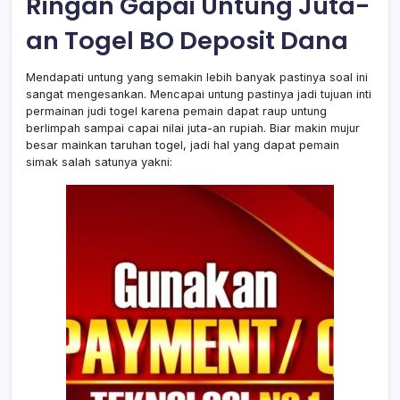
Ringan Gapai Untung Juta-
an Togel BO Deposit Dana
Mendapati untung yang semakin lebih banyak pastinya soal ini
sangat mengesankan. Mencapai untung pastinya jadi tujuan inti
permainan judi togel karena pemain dapat raup untung
berlimpah sampai capai nilai juta-an rupiah. Biar makin mujur
besar mainkan taruhan togel, jadi hal yang dapat pemain
simak salah satunya yakni: