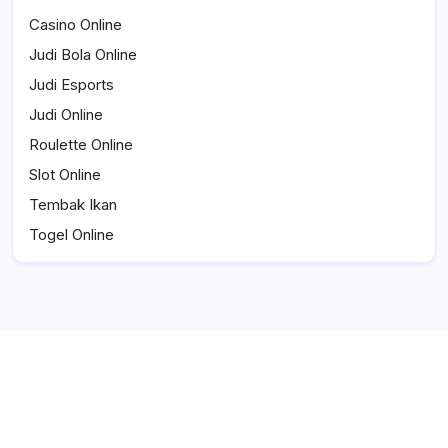
Casino Online
Judi Bola Online
Judi Esports
Judi Online
Roulette Online
Slot Online
Tembak Ikan
Togel Online