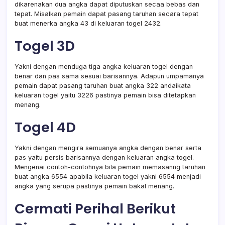
dikarenakan dua angka dapat diputuskan secaa bebas dan
tepat. Misalkan pemain dapat pasang taruhan secara tepat
buat menerka angka 43 di keluaran togel 2432.
Togel 3D
Yakni dengan menduga tiga angka keluaran togel dengan
benar dan pas sama sesuai barisannya. Adapun umpamanya
pemain dapat pasang taruhan buat angka 322 andaikata
keluaran togel yaitu 3226 pastinya pemain bisa ditetapkan
menang.
Togel 4D
Yakni dengan mengira semuanya angka dengan benar serta
pas yaitu persis barisannya dengan keluaran angka togel.
Mengenai contoh-contohnya bila pemain memasanng taruhan
buat angka 6554 apabila keluaran togel yakni 6554 menjadi
angka yang serupa pastinya pemain bakal menang.
Cermati Perihal Berikut