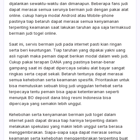
dijalankan sewaktu-waktu dan dimanapun. Beberapa fans judi
Wakt
Singk
dapat merasai semua serunya bermain judi dengan pakai alat
Perm
online. cukup hanya modal Android atau Mobile-phone
Judi
pastinya tiap betaruh dapat merasai semua kenyamanan
Toge
terpenting keamanan saat lakukan taruhan apa saja termaksud
BO
bermain judi togel online.
Depo
Dana
Saat ini, servis bermain judi pada internet pasti kian ringan
Mem
serta beri keuntungan. Tiap taruhan yang dipakai yakni uang
asli rupiah maka pemain dapat berikan modal dalam web judi.
Cukup pakai terapan DANA yang pastinya benar-benar
gampang saat ini dapat dipercaya selaku alat bayar sangat
ringkas serta cepat sekali. Betaruh tentunya dapat merasai
semua kehebohan serta keamanan spesifik. Prioritaskan untuk
bisa memutuskan sebuah blog judi unggulan terhebat serta
terpecaya tentu pemain bisa gapai ketenteraman seperti
menunjuk BO deposit dana blog resmi Indonesia bisa
dipercaya yang semakin lebih unggul.
Kehebohan serta kenyamanan bermain judi togel dalam
internet pasti dapat dirasa tiap harinya terpenting dalam
melakukan spekulasi yang makin lebih unggul serta berasa
menggembirakan. Siapa-siapa saja dapat merasai semua
keamanan serta kehebohan menggembirakan terpenting buat