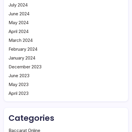
July 2024
June 2024
May 2024
April 2024
March 2024
February 2024
January 2024
December 2023
June 2023
May 2023
April 2023
Categories
Baccarat Online