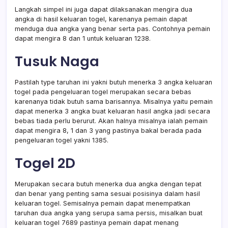
Langkah simpel ini juga dapat dilaksanakan mengira dua
angka di hasil keluaran togel, karenanya pemain dapat
menduga dua angka yang benar serta pas. Contohnya pemain
dapat mengira 8 dan 1 untuk keluaran 1238.
Tusuk Naga
Pastilah type taruhan ini yakni butuh menerka 3 angka keluaran
togel pada pengeluaran togel merupakan secara bebas
karenanya tidak butuh sama barisannya. Misalnya yaitu pemain
dapat menerka 3 angka buat keluaran hasil angka jadi secara
bebas tiada perlu berurut. Akan halnya misalnya ialah pemain
dapat mengira 8, 1 dan 3 yang pastinya bakal berada pada
pengeluaran togel yakni 1385.
Togel 2D
Merupakan secara butuh menerka dua angka dengan tepat
dan benar yang penting sama sesuai posisinya dalam hasil
keluaran togel. Semisalnya pemain dapat menempatkan
taruhan dua angka yang serupa sama persis, misalkan buat
keluaran togel 7689 pastinya pemain dapat menang