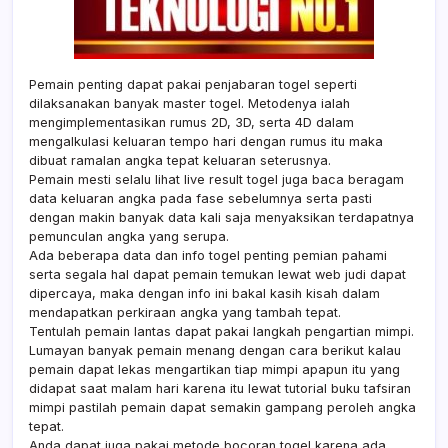
Pemain penting dapat pakai penjabaran togel seperti
dilaksanakan banyak master togel. Metodenya ialah
mengimplementasikan rumus 2D, 3D, serta 4D dalam
mengalkulasi keluaran tempo hari dengan rumus itu maka
dibuat ramalan angka tepat keluaran seterusnya.
Pemain mesti selalu lihat live result togel juga baca beragam
data keluaran angka pada fase sebelumnya serta pasti
dengan makin banyak data kali saja menyaksikan terdapatnya
pemunculan angka yang serupa.
Ada beberapa data dan info togel penting pemian pahami
serta segala hal dapat pemain temukan lewat web judi dapat
dipercaya, maka dengan info ini bakal kasih kisah dalam
mendapatkan perkiraan angka yang tambah tepat.
Tentulah pemain lantas dapat pakai langkah pengartian mimpi.
Lumayan banyak pemain menang dengan cara berikut kalau
pemain dapat lekas mengartikan tiap mimpi apapun itu yang
didapat saat malam hari karena itu lewat tutorial buku tafsiran
mimpi pastilah pemain dapat semakin gampang peroleh angka
tepat.
Anda dapat juga pakai metode bocoran togel karena ada