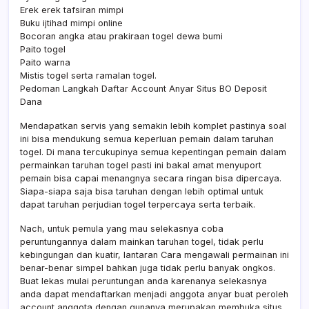
Erek erek tafsiran mimpi
Buku ijtihad mimpi online
Bocoran angka atau prakiraan togel dewa bumi
Paito togel
Paito warna
Mistis togel serta ramalan togel.
Pedoman Langkah Daftar Account Anyar Situs BO Deposit
Dana
Mendapatkan servis yang semakin lebih komplet pastinya soal
ini bisa mendukung semua keperluan pemain dalam taruhan
togel. Di mana tercukupinya semua kepentingan pemain dalam
permainkan taruhan togel pasti ini bakal amat menyuport
pemain bisa capai menangnya secara ringan bisa dipercaya.
Siapa-siapa saja bisa taruhan dengan lebih optimal untuk
dapat taruhan perjudian togel terpercaya serta terbaik.
Nach, untuk pemula yang mau selekasnya coba
peruntungannya dalam mainkan taruhan togel, tidak perlu
kebingungan dan kuatir, lantaran Cara mengawali permainan ini
benar-benar simpel bahkan juga tidak perlu banyak ongkos.
Buat lekas mulai peruntungan anda karenanya selekasnya
anda dapat mendaftarkan menjadi anggota anyar buat peroleh
account anggota dengan gunanya merupakan membuka situs