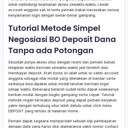
untuk melindungi keamanan akses sewaktu-waktu. Lewat
account anggota sah ini tentu pemain bakal merasakan semua
kenyamanan login dengan benar-benar gampang.
Tutorial Metode Simpel
Negosiasi BO Deposit Dana
Tanpa ada Potongan
Sesudah punya akses situs dengan resmi dan pemain bebas
tetapkan waktu bermain sewaktu-waktu jadi terlebih dulu
membayar deposit. Arah bisnis ini ialah untuk isi saldo account
anggota sebagai nilai modal yang diletakkan di bandar serta
sedianya bisa dipakai untuk modal taruhan bermain togel
setiap waktu. Beberapa betaruh sudah tentu dapat selekasnya
berikan modal dengan begitu gampang serta cepat. Tutorial
metode ringan tarnsaksi deposit yang dapat pemain kerjakan
yakni dengan terhubung situs lebih dahulu untuk click menu
DEPOSIT yang tertulis di halaman Home.
Pemain dapat segeara memperoleh sebuah slip pembayaran
dengan data yang harus diisi diantaranya yakni nomor contact