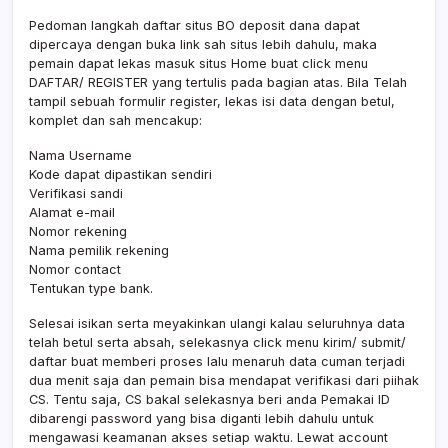
Pedoman langkah daftar situs BO deposit dana dapat
dipercaya dengan buka link sah situs lebih dahulu, maka
pemain dapat lekas masuk situs Home buat click menu
DAFTAR/ REGISTER yang tertulis pada bagian atas. Bila Telah
tampil sebuah formulir register, lekas isi data dengan betul,
komplet dan sah mencakup:
Nama Username
Kode dapat dipastikan sendiri
Verifikasi sandi
Alamat e-mail
Nomor rekening
Nama pemilik rekening
Nomor contact
Tentukan type bank.
Selesai isikan serta meyakinkan ulangi kalau seluruhnya data
telah betul serta absah, selekasnya click menu kirim/ submit/
daftar buat memberi proses lalu menaruh data cuman terjadi
dua menit saja dan pemain bisa mendapat verifikasi dari piihak
CS. Tentu saja, CS bakal selekasnya beri anda Pemakai ID
dibarengi password yang bisa diganti lebih dahulu untuk
mengawasi keamanan akses setiap waktu. Lewat account