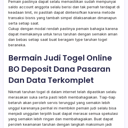
Pemain pastinya dapat selalu memastiikan sudah mempunyai
saldo account anggota selalu berisi dan tak pernah terdapat di
keadaan limit, ini pastilah dapat diintensifkan karena metode
transaksi bisnis yang tambah simpel dilaksanakan dimanapun
serta setiap saat.
Cukup dengan modal rendah pastinya pemain bahagia karena
dapat memakainya untuk terus taruhan dengan semakin aman
dan bebas setiap saat buat beragam type taruhan togel
beraneka.
Bermain Judi Togel Online
BO Deposit Dana Pasaran
Dan Data Terkomplet
Nikmati taruhan togel di dalam internet telah dipastikan selalu
merasakan suka serta pasti lebih membahagiakan. Tiap-tiap
betaruh akan peroleh servis terunggul yang semakin lebih
unggul karenanya perihal ini membikin pemain judi selalu bisa
menjadi unggulan terpilih buat dapat merasai semua spekulasi
yang semakin lebih ringan dan membahagiakan. Buat dapat
peroleh keamanan taruhan dengan langkah maksimum jadi