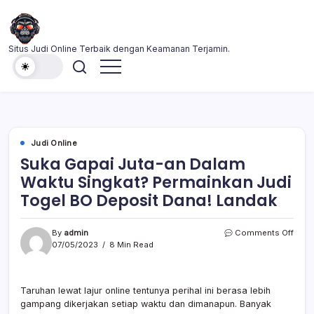
Skip
to
content
AlrassedOnline
Situs Judi Online Terbaik dengan Keamanan Terjamin.
Judi Online
Suka Gapai Juta-an Dalam
Waktu Singkat? Permainkan Judi
Togel BO Deposit Dana! Landak
on
By
admin
Comments Off
Suka
07/05/2023
8 Min Read
Gapa
Juta-
an
Taruhan lewat lajur online tentunya perihal ini berasa lebih
Dala
gampang dikerjakan setiap waktu dan dimanapun. Banyak
Wakt