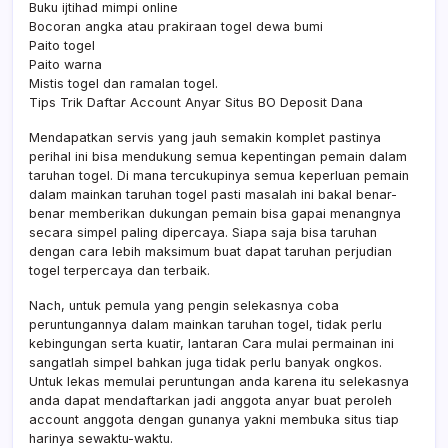
Buku ijtihad mimpi online
Bocoran angka atau prakiraan togel dewa bumi
Paito togel
Paito warna
Mistis togel dan ramalan togel.
Tips Trik Daftar Account Anyar Situs BO Deposit Dana
Mendapatkan servis yang jauh semakin komplet pastinya
perihal ini bisa mendukung semua kepentingan pemain dalam
taruhan togel. Di mana tercukupinya semua keperluan pemain
dalam mainkan taruhan togel pasti masalah ini bakal benar-
benar memberikan dukungan pemain bisa gapai menangnya
secara simpel paling dipercaya. Siapa saja bisa taruhan
dengan cara lebih maksimum buat dapat taruhan perjudian
togel terpercaya dan terbaik.
Nach, untuk pemula yang pengin selekasnya coba
peruntungannya dalam mainkan taruhan togel, tidak perlu
kebingungan serta kuatir, lantaran Cara mulai permainan ini
sangatlah simpel bahkan juga tidak perlu banyak ongkos.
Untuk lekas memulai peruntungan anda karena itu selekasnya
anda dapat mendaftarkan jadi anggota anyar buat peroleh
account anggota dengan gunanya yakni membuka situs tiap
harinya sewaktu-waktu.