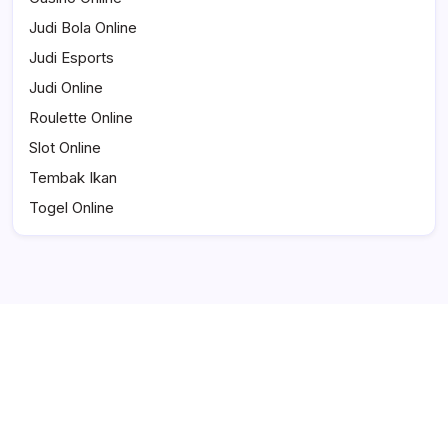
Judi Bola Online
Judi Esports
Judi Online
Roulette Online
Slot Online
Tembak Ikan
Togel Online