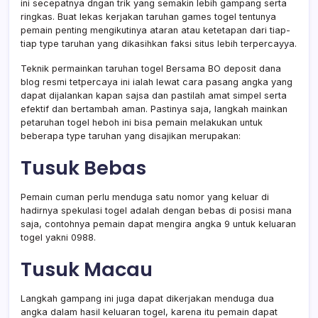
ini secepatnya dngan trik yang semakin lebih gampang serta
ringkas. Buat lekas kerjakan taruhan games togel tentunya
pemain penting mengikutinya ataran atau ketetapan dari tiap-
tiap type taruhan yang dikasihkan faksi situs lebih terpercayya.
Teknik permainkan taruhan togel Bersama BO deposit dana
blog resmi tetpercaya ini ialah lewat cara pasang angka yang
dapat dijalankan kapan sajsa dan pastilah amat simpel serta
efektif dan bertambah aman. Pastinya saja, langkah mainkan
petaruhan togel heboh ini bisa pemain melakukan untuk
beberapa type taruhan yang disajikan merupakan:
Tusuk Bebas
Pemain cuman perlu menduga satu nomor yang keluar di
hadirnya spekulasi togel adalah dengan bebas di posisi mana
saja, contohnya pemain dapat mengira angka 9 untuk keluaran
togel yakni 0988.
Tusuk Macau
Langkah gampang ini juga dapat dikerjakan menduga dua
angka dalam hasil keluaran togel, karena itu pemain dapat