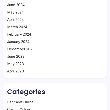
June 2024
May 2024
April 2024
March 2024
February 2024
January 2024
December 2023
June 2023
May 2023
April 2023
Categories
Baccarat Online
Casino Online