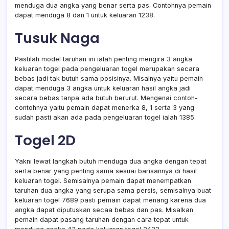
menduga dua angka yang benar serta pas. Contohnya pemain
dapat menduga 8 dan 1 untuk keluaran 1238.
Tusuk Naga
Pastilah model taruhan ini ialah penting mengira 3 angka
keluaran togel pada pengeluaran togel merupakan secara
bebas jadi tak butuh sama posisinya. Misalnya yaitu pemain
dapat menduga 3 angka untuk keluaran hasil angka jadi
secara bebas tanpa ada butuh berurut. Mengenai contoh-
contohnya yaitu pemain dapat menerka 8, 1 serta 3 yang
sudah pasti akan ada pada pengeluaran togel ialah 1385.
Togel 2D
Yakni lewat langkah butuh menduga dua angka dengan tepat
serta benar yang penting sama sesuai barisannya di hasil
keluaran togel. Semisalnya pemain dapat menempatkan
taruhan dua angka yang serupa sama persis, semisalnya buat
keluaran togel 7689 pasti pemain dapat menang karena dua
angka dapat diputuskan secaa bebas dan pas. Misalkan
pemain dapat pasang taruhan dengan cara tepat untuk