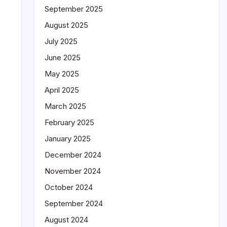
September 2025
August 2025
July 2025
June 2025
May 2025
April 2025
March 2025
February 2025
January 2025
December 2024
November 2024
October 2024
September 2024
August 2024