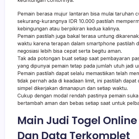
Pemain berasa mujur lantaran bisa mulai taruhan 
sekurang-kurangnya IDR 10.000 pastilah mempermud
kebingungan atau berpikiran kedua kalinya.
Pemain pastilah juga bakal terasa untung dikarenak
waktu karena terapan dalam smartphone pastilah da
negosiasi lebih bisa cepat serta begitu aman.
Tak ada potongan buat setiap saat pembayaran past
yang dipunyai pemain tetap pada jumlah utuh jadi u
Pemain pastilah dapat selalu memastiikan telah me
tidak pernah ada di keadaan limit, ini pastilah dap
simpel dikerjakan dimanapun dan setiap waktu.
Cukup dengan modal rendah pastinya pemain suka 
bertambah aman dan bebas setiap saat untuk pelb
Main Judi Togel Onlin
Dan Data Terkomplet