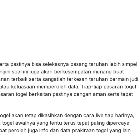
rta pastinya bisa selekasnya pasang taruhan lebih simpel
ngini soal ini juga akan berkesempatan menang buat
an terbaik serta sangatlah terkesan taruhan bermain judi
 atau keluasaan memperoleh data. Tiap-tiap pasaran togel
pasaran togel berkaitan pastinya dengan aman serta tepat
togel akan tetap dikasihkan dengan cara live tiap harinya,
 togel awalnya yang tentu terus tepat paling dipercaya.
pat peroleh juga info dan data prakiraan togel yang lain