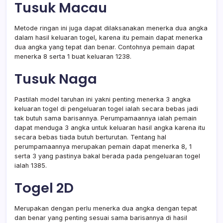
Tusuk Macau
Metode ringan ini juga dapat dilaksanakan menerka dua angka
dalam hasil keluaran togel, karena itu pemain dapat menerka
dua angka yang tepat dan benar. Contohnya pemain dapat
menerka 8 serta 1 buat keluaran 1238.
Tusuk Naga
Pastilah model taruhan ini yakni penting menerka 3 angka
keluaran togel di pengeluaran togel ialah secara bebas jadi
tak butuh sama barisannya. Perumpamaannya ialah pemain
dapat menduga 3 angka untuk keluaran hasil angka karena itu
secara bebas tiada butuh berturutan. Tentang hal
perumpamaannya merupakan pemain dapat menerka 8, 1
serta 3 yang pastinya bakal berada pada pengeluaran togel
ialah 1385.
Togel 2D
Merupakan dengan perlu menerka dua angka dengan tepat
dan benar yang penting sesuai sama barisannya di hasil