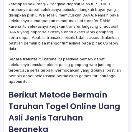
ketetapan sekurang-kurangnya deposit ialah IDR 10.000
karenanya dapat selekasnya putuskan langkah bayar yang
disiapkan pilih E-Wallet lalu memutuskan DANA. Pemain bakal
selekasnya mendapatkan nomor maksud transfer DANA
karena itu selekasnya kerjakan transfer langsung di account
DANA yang dapat selekasnya anda akses lebih gampang
serta cepat. Apabila transaksi bisnis Udah sukses dijalankan
pastilah pemain bisa mengonfirmasinya pada pihak CS lebih
dulu.
Secara transfer itu karena itu pastinya pemain dapat
selekasnya temukan akses paling gampang web judi togel
terpercaya serta terbaik. Bermodalkan yang dipunyai pastilah
pemain dapat selekasnya permainkan games taruhan togel
apapun itu.
Berikut Metode Bermain
Taruhan Togel Online Uang
Asli Jenis Taruhan
Beraneka