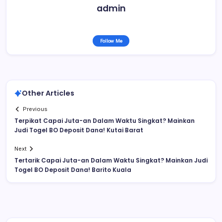
admin
Follow Me
Other Articles
Previous
Terpikat Capai Juta-an Dalam Waktu Singkat? Mainkan
Judi Togel BO Deposit Dana! Kutai Barat
Next
Tertarik Capai Juta-an Dalam Waktu Singkat? Mainkan Judi
Togel BO Deposit Dana! Barito Kuala