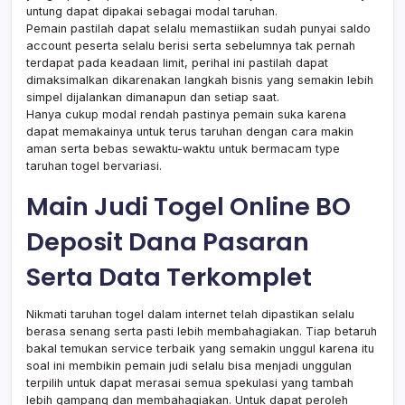
untung dapat dipakai sebagai modal taruhan.
Pemain pastilah dapat selalu memastiikan sudah punyai saldo
account peserta selalu berisi serta sebelumnya tak pernah
terdapat pada keadaan limit, perihal ini pastilah dapat
dimaksimalkan dikarenakan langkah bisnis yang semakin lebih
simpel dijalankan dimanapun dan setiap saat.
Hanya cukup modal rendah pastinya pemain suka karena
dapat memakainya untuk terus taruhan dengan cara makin
aman serta bebas sewaktu-waktu untuk bermacam type
taruhan togel bervariasi.
Main Judi Togel Online BO
Deposit Dana Pasaran
Serta Data Terkomplet
Nikmati taruhan togel dalam internet telah dipastikan selalu
berasa senang serta pasti lebih membahagiakan. Tiap betaruh
bakal temukan service terbaik yang semakin unggul karena itu
soal ini membikin pemain judi selalu bisa menjadi unggulan
terpilih untuk dapat merasai semua spekulasi yang tambah
lebih gampang dan membahagiakan. Untuk dapat peroleh