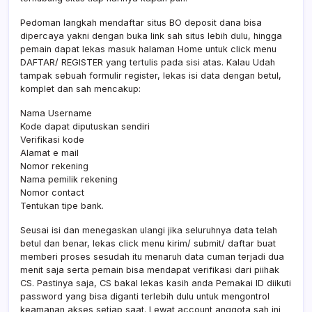
Pedoman langkah mendaftar situs BO deposit dana bisa
dipercaya yakni dengan buka link sah situs lebih dulu, hingga
pemain dapat lekas masuk halaman Home untuk click menu
DAFTAR/ REGISTER yang tertulis pada sisi atas. Kalau Udah
tampak sebuah formulir register, lekas isi data dengan betul,
komplet dan sah mencakup:
Nama Username
Kode dapat diputuskan sendiri
Verifikasi kode
Alamat e mail
Nomor rekening
Nama pemilik rekening
Nomor contact
Tentukan tipe bank.
Seusai isi dan menegaskan ulangi jika seluruhnya data telah
betul dan benar, lekas click menu kirim/ submit/ daftar buat
memberi proses sesudah itu menaruh data cuman terjadi dua
menit saja serta pemain bisa mendapat verifikasi dari piihak
CS. Pastinya saja, CS bakal lekas kasih anda Pemakai ID diikuti
password yang bisa diganti terlebih dulu untuk mengontrol
keamanan akses setiap saat. Lewat account anggota sah ini