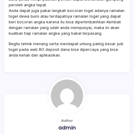
peroleh angka tepat.
Anda dapat juga pakai langkah bocoran togel adanya ramalan
togel dewa bumi atau terdapatnya ramalan togel yang dapat
beri bocoran angka karena itu bisa dipertimbanhkan Kembali
dengan ramalan yang udah anda mempunyai, maka ini akan
kuatkan tiap ramalan angka yang bakal terpasang.
Begitu tehnik menang serta mendapat untung paling besar judi
togel pada web BO deposit dana bisa dipercaya yang bisa
anda kenali dan aplikasikan.
Author
admin