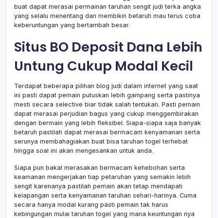
buat dapat merasai permainan taruhan sengit judi terka angka
yang selalu menentang dan membikin betaruh mau terus coba
keberuntungan yang bertambah besar.
Situs BO Deposit Dana Lebih
Untung Cukup Modal Kecil
Terdapat beberapa pilihan blog judi dalam internet yang saat
ini pasti dapat pemain putuskan lebih gampang serta pastinya
mesti secara selective biar tidak salah tentukan. Pasti pemain
dapat merasai perjudian bagus yang cukup menggembirakan
dengan bermain yang lebih fleksibel. Siapa-siapa saja banyak
betaruh pastilah dapat merasai bermacam kenyamanan serta
serunya membahagiakan buat bisa taruhan togel terhebat
hingga soal ini akan mengesankan untuk anda.
Siapa pun bakal merasakan bermacam kehebohan serta
keamanan mengerjakan tiap petaruhan yang semakin lebih
sengit karenanya pastilah pemain akan tetap mendapati
kelapangan serta kenyamanan taruhan sehari-harinya. Cuma
secara hanya modal kurang pasti pemain tak harus
kebingungan mulai taruhan togel yang mana keuntungan nya