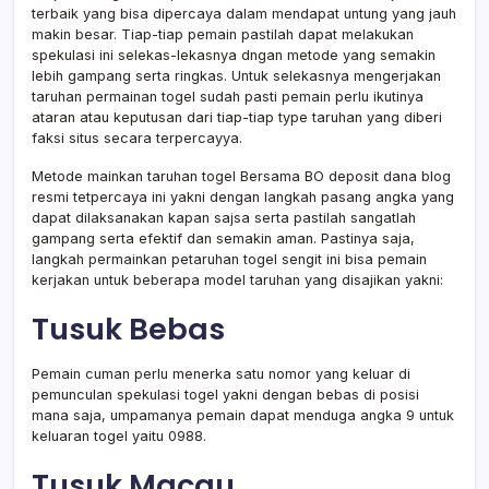
terbaik yang bisa dipercaya dalam mendapat untung yang jauh
makin besar. Tiap-tiap pemain pastilah dapat melakukan
spekulasi ini selekas-lekasnya dngan metode yang semakin
lebih gampang serta ringkas. Untuk selekasnya mengerjakan
taruhan permainan togel sudah pasti pemain perlu ikutinya
ataran atau keputusan dari tiap-tiap type taruhan yang diberi
faksi situs secara terpercayya.
Metode mainkan taruhan togel Bersama BO deposit dana blog
resmi tetpercaya ini yakni dengan langkah pasang angka yang
dapat dilaksanakan kapan sajsa serta pastilah sangatlah
gampang serta efektif dan semakin aman. Pastinya saja,
langkah permainkan petaruhan togel sengit ini bisa pemain
kerjakan untuk beberapa model taruhan yang disajikan yakni:
Tusuk Bebas
Pemain cuman perlu menerka satu nomor yang keluar di
pemunculan spekulasi togel yakni dengan bebas di posisi
mana saja, umpamanya pemain dapat menduga angka 9 untuk
keluaran togel yaitu 0988.
Tusuk Macau