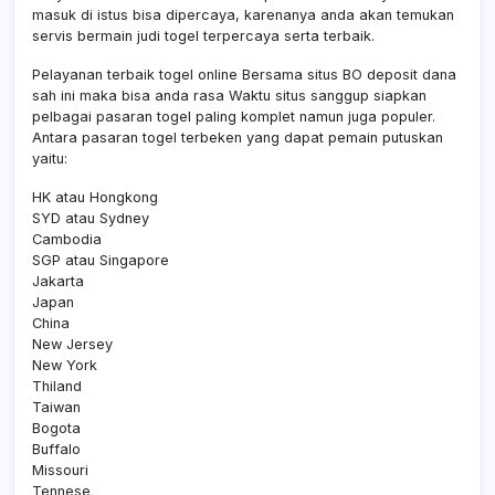
masuk di istus bisa dipercaya, karenanya anda akan temukan
servis bermain judi togel terpercaya serta terbaik.
Pelayanan terbaik togel online Bersama situs BO deposit dana
sah ini maka bisa anda rasa Waktu situs sanggup siapkan
pelbagai pasaran togel paling komplet namun juga populer.
Antara pasaran togel terbeken yang dapat pemain putuskan
yaitu:
HK atau Hongkong
SYD atau Sydney
Cambodia
SGP atau Singapore
Jakarta
Japan
China
New Jersey
New York
Thiland
Taiwan
Bogota
Buffalo
Missouri
Tennese