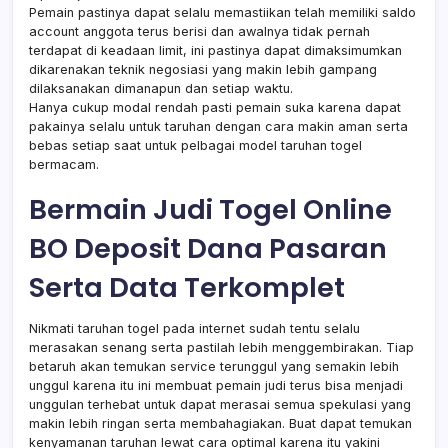
Pemain pastinya dapat selalu memastiikan telah memiliki saldo
account anggota terus berisi dan awalnya tidak pernah
terdapat di keadaan limit, ini pastinya dapat dimaksimumkan
dikarenakan teknik negosiasi yang makin lebih gampang
dilaksanakan dimanapun dan setiap waktu.
Hanya cukup modal rendah pasti pemain suka karena dapat
pakainya selalu untuk taruhan dengan cara makin aman serta
bebas setiap saat untuk pelbagai model taruhan togel
bermacam.
Bermain Judi Togel Online
BO Deposit Dana Pasaran
Serta Data Terkomplet
Nikmati taruhan togel pada internet sudah tentu selalu
merasakan senang serta pastilah lebih menggembirakan. Tiap
betaruh akan temukan service terunggul yang semakin lebih
unggul karena itu ini membuat pemain judi terus bisa menjadi
unggulan terhebat untuk dapat merasai semua spekulasi yang
makin lebih ringan serta membahagiakan. Buat dapat temukan
kenyamanan taruhan lewat cara optimal karena itu yakini