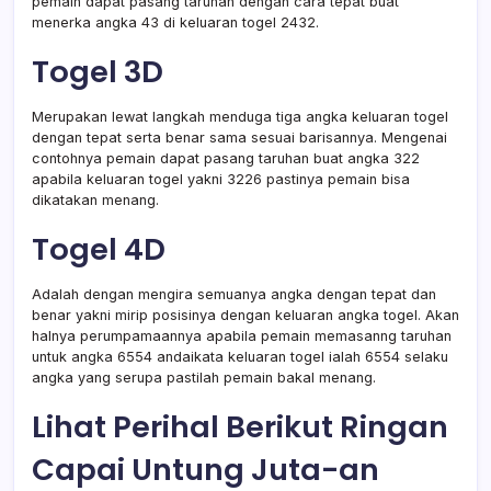
pemain dapat pasang taruhan dengan cara tepat buat
menerka angka 43 di keluaran togel 2432.
Togel 3D
Merupakan lewat langkah menduga tiga angka keluaran togel
dengan tepat serta benar sama sesuai barisannya. Mengenai
contohnya pemain dapat pasang taruhan buat angka 322
apabila keluaran togel yakni 3226 pastinya pemain bisa
dikatakan menang.
Togel 4D
Adalah dengan mengira semuanya angka dengan tepat dan
benar yakni mirip posisinya dengan keluaran angka togel. Akan
halnya perumpamaannya apabila pemain memasanng taruhan
untuk angka 6554 andaikata keluaran togel ialah 6554 selaku
angka yang serupa pastilah pemain bakal menang.
Lihat Perihal Berikut Ringan
Capai Untung Juta-an