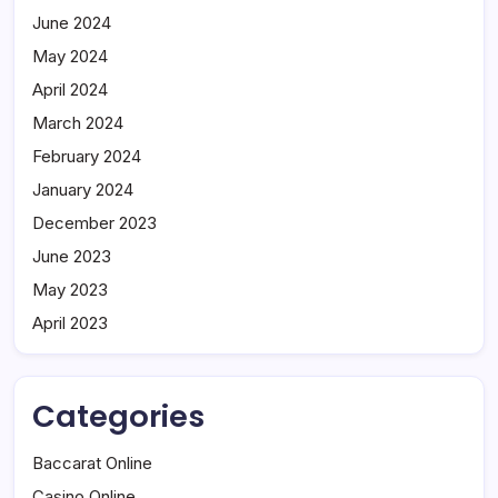
June 2024
May 2024
April 2024
March 2024
February 2024
January 2024
December 2023
June 2023
May 2023
April 2023
Categories
Baccarat Online
Casino Online