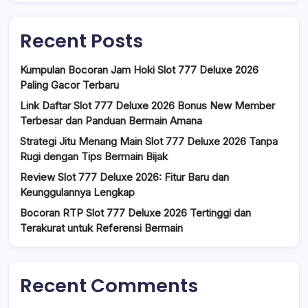
Recent Posts
Kumpulan Bocoran Jam Hoki Slot 777 Deluxe 2026
Paling Gacor Terbaru
Link Daftar Slot 777 Deluxe 2026 Bonus New Member
Terbesar dan Panduan Bermain Amana
Strategi Jitu Menang Main Slot 777 Deluxe 2026 Tanpa
Rugi dengan Tips Bermain Bijak
Review Slot 777 Deluxe 2026: Fitur Baru dan
Keunggulannya Lengkap
Bocoran RTP Slot 777 Deluxe 2026 Tertinggi dan
Terakurat untuk Referensi Bermain
Recent Comments