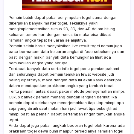
Pemain butuh dapat pakai penyimpulan togel sama dengan
dikerjakan banyak master togel. Tekniknya yakni
mengimplementasikan rumus 2D, 3D, dan 4D dalam hitung
keluaran tempo hari dengan rumus itu maka bisa dibuat
ramalan angka tepat keluaran selanjutnya.
Pemain selalu harus menyaksikan live result togel namun juga
baca bermacam data keluaran angka di fase sebelumnya dan
pasti dengan makin banyak data kemungkinan lihat ada
pemunculan angka yang serupa.
Terdapat banyak data serta info togel perlu pemian pahami
dan seluruhnya dapat pemain temukan lewat website judi
paling dipercaya, maka dengan data ini akan kasih deskripsi
dalam mendapatkan prakiraan angka yang tambah tepat.
Tentu pemain lantas dapat pakai metode penerjemahan mimpi.
Cukup banyak pemain menang dengan langkah berikut jika
pemain dapat selekasnya menerjemahkan tiap-tiap mimpi apa
saja yang diraih saat malam hari jadi lewat tips buku ijtihad
mimpi pastilah pemain dapat bertambah ringan temukan angka
tepat.
Anda dapat juga pakai langkah bocoran togel oleh karena ada
prakiraan togel dewa bumi maupun tersedianya ramalan togel