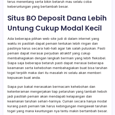
terus menentang serta bikin betaruh mau selalu coba
keberuntungan yang bertambah besar.
Situs BO Deposit Dana Lebih
Untung Cukup Modal Kecil
Ada beberapa pilihan web-site judi di dalam internet yang
waktu ini pastilah dapat pemain tentukan lebih ringan dan
pastinya harus secara hati-hati agar tak salah putuskan. Pasti
pemain dapat merasai perjudian atraktif yang cukup
membahagiakan dengan langkah bermain yang lebih fleksibel.
Siapa saja beberapa betaruh pasti dapat merasai beberapa
keamanan serta kehebohan membahagiakan buat bisa taruhan
togel terpilih maka dari itu masalah ini selalu akan memberi
kepuasan buat anda.
Siapa pun bakal merasakan bermacam kehebohan dan
ketenteraman mengerjakan tiap petaruhan yang tambah heboh
jadi pastilah pemain akan mendapati kelapangan dan
keamanan taruhan sehari-harinya. Cuman secara hanya modal
kurang pasti pemain tak harus kebingungan mengawali taruhan
togel yang mana keuntungan nya tentu makin bertambah besar.