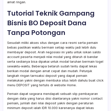
amat ringan.
Tutorial Teknik Gampang
Bisnis BO Deposit Dana
Tanpa Potongan
Sesudah miliki akses situs dengan cara resmi serta pemain
bebas pastikan waktu bermain setiap waktu jadi lebih dulu
membayar deposit. Arah negosiasi ini yaitu untuk isikan saldo
account peserta menjadi nilai modal yang ditaruh di bandar
serta sedianya bisa dipakai untuk modal taruhan bermain togel
sewaktu-waktu. Beberapa betaruh sudah tentu dapat lekas
berikan modal dengan amat cepat dan mudah. Petunjuk
langkah ringan tarnsaksi deposit yang dapat pemain
melakukan yakni dengan membuka situs lebih dahulu buat click
menu DEPOSIT yang tertulis di website Home.
Pemain dapat segeara mendapati sebuah slip pembayaran
dengan data yang harus diisi diantaranya yakni nomor contact
pemain, jumlah dari nilai deposit yakni dengan peraturan
minimum deposit ialah IDR 10.000 karenanya dapat lekas