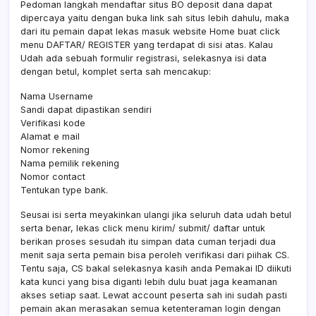
Pedoman langkah mendaftar situs BO deposit dana dapat
dipercaya yaitu dengan buka link sah situs lebih dahulu, maka
dari itu pemain dapat lekas masuk website Home buat click
menu DAFTAR/ REGISTER yang terdapat di sisi atas. Kalau
Udah ada sebuah formulir registrasi, selekasnya isi data
dengan betul, komplet serta sah mencakup:
Nama Username
Sandi dapat dipastikan sendiri
Verifikasi kode
Alamat e mail
Nomor rekening
Nama pemilik rekening
Nomor contact
Tentukan type bank.
Seusai isi serta meyakinkan ulangi jika seluruh data udah betul
serta benar, lekas click menu kirim/ submit/ daftar untuk
berikan proses sesudah itu simpan data cuman terjadi dua
menit saja serta pemain bisa peroleh verifikasi dari piihak CS.
Tentu saja, CS bakal selekasnya kasih anda Pemakai ID diikuti
kata kunci yang bisa diganti lebih dulu buat jaga keamanan
akses setiap saat. Lewat account peserta sah ini sudah pasti
pemain akan merasakan semua ketenteraman login dengan