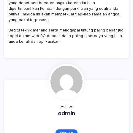
yang dapat beri bocoran angka karena itu bisa
dipertimbanhkan Kembali dengan perkiraan yang udah anda
punyai, hingga ini akan memperkuat tiap-tiap ramalan angka
yang bakal terpasang.
Begitu teknik menang serta menggapai untung paling besar judi
togel dalam web BO deposit dana paling dipercaya yang bisa
anda kenali dan aplikasikan.
Author
admin
Follow Me