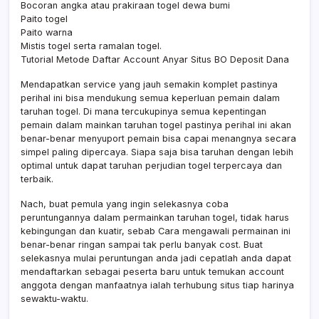
Bocoran angka atau prakiraan togel dewa bumi
Paito togel
Paito warna
Mistis togel serta ramalan togel.
Tutorial Metode Daftar Account Anyar Situs BO Deposit Dana
Mendapatkan service yang jauh semakin komplet pastinya
perihal ini bisa mendukung semua keperluan pemain dalam
taruhan togel. Di mana tercukupinya semua kepentingan
pemain dalam mainkan taruhan togel pastinya perihal ini akan
benar-benar menyuport pemain bisa capai menangnya secara
simpel paling dipercaya. Siapa saja bisa taruhan dengan lebih
optimal untuk dapat taruhan perjudian togel terpercaya dan
terbaik.
Nach, buat pemula yang ingin selekasnya coba
peruntungannya dalam permainkan taruhan togel, tidak harus
kebingungan dan kuatir, sebab Cara mengawali permainan ini
benar-benar ringan sampai tak perlu banyak cost. Buat
selekasnya mulai peruntungan anda jadi cepatlah anda dapat
mendaftarkan sebagai peserta baru untuk temukan account
anggota dengan manfaatnya ialah terhubung situs tiap harinya
sewaktu-waktu.