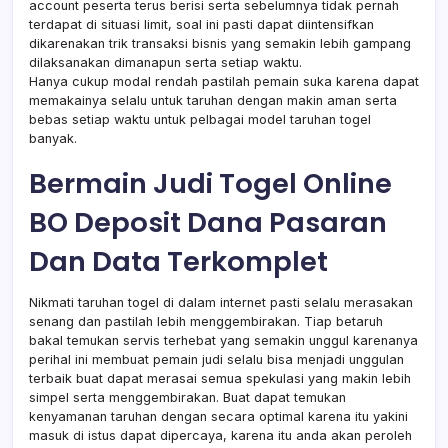
account peserta terus berisi serta sebelumnya tidak pernah
terdapat di situasi limit, soal ini pasti dapat diintensifkan
dikarenakan trik transaksi bisnis yang semakin lebih gampang
dilaksanakan dimanapun serta setiap waktu.
Hanya cukup modal rendah pastilah pemain suka karena dapat
memakainya selalu untuk taruhan dengan makin aman serta
bebas setiap waktu untuk pelbagai model taruhan togel
banyak.
Bermain Judi Togel Online
BO Deposit Dana Pasaran
Dan Data Terkomplet
Nikmati taruhan togel di dalam internet pasti selalu merasakan
senang dan pastilah lebih menggembirakan. Tiap betaruh
bakal temukan servis terhebat yang semakin unggul karenanya
perihal ini membuat pemain judi selalu bisa menjadi unggulan
terbaik buat dapat merasai semua spekulasi yang makin lebih
simpel serta menggembirakan. Buat dapat temukan
kenyamanan taruhan dengan secara optimal karena itu yakini
masuk di istus dapat dipercaya, karena itu anda akan peroleh