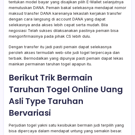
tentukan model bayar yang disajikan pilih E-Wallet selanjutnya
memutuskan DANA. Pemain bakal selekasnya mendapat nomor
maksud transfer DANA karenanya lekaslah kerjakan transfer
dengan cara langsung di account DANA yang dapat
selekasnya anda akses lebih cepat serta mudah. Bila
negosiasi Telah sukses dilaksanakan pastinya pemain bisa
mengonfirmasinya pada pihak CS lebih dulu.
Dengan transfer itu jadi pasti pemain dapat selekasnya
peroleh akses termudah web-site judi togel terpercaya dan
terbaik. Bermodalkan yang dipunyai pasti pemain dapat lekas
mainkan permainan taruhan togel apapun itu.
Berikut Trik Bermain
Taruhan Togel Online Uang
Asli Type Taruhan
Bervariasi
Perjudian togel yakni satu kesibukan bermain judi terpilih yang
bisa dipercaya dalam mendapat untung yang semakin besar.