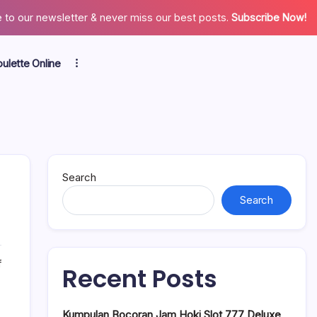
 to our newsletter & never miss our best posts.
Subscribe Now!
ulette Online
Search
Search
on
f
Recent Posts
Suka
Gapai
Juta-
Kumpulan Bocoran Jam Hoki Slot 777 Deluxe