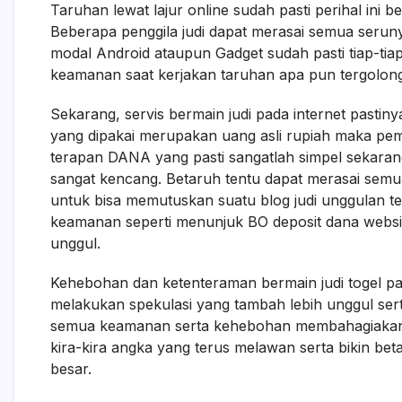
Taruhan lewat lajur online sudah pasti perihal ini 
Beberapa penggila judi dapat merasai semua serun
modal Android ataupun Gadget sudah pasti tiap-ti
keamanan saat kerjakan taruhan apa pun tergolong 
Sekarang, servis bermain judi pada internet pastin
yang dipakai merupakan uang asli rupiah maka pema
terapan DANA yang pasti sangatlah simpel sekarang 
sangat kencang. Betaruh tentu dapat merasai sem
untuk bisa memutuskan suatu blog judi unggulan te
keamanan seperti menunjuk BO deposit dana websit
unggul.
Kehebohan dan ketenteraman bermain judi togel pada
melakukan spekulasi yang tambah lebih unggul ser
semua keamanan serta kehebohan membahagiakan te
kira-kira angka yang terus melawan serta bikin be
besar.