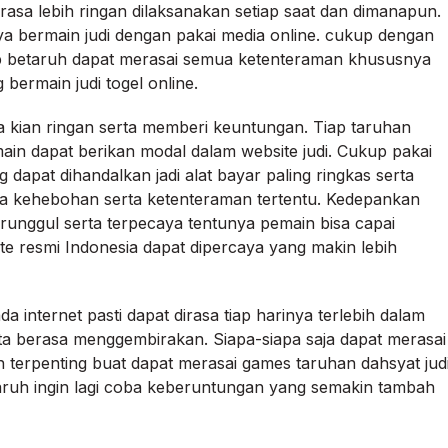
berasa lebih ringan dilaksanakan setiap saat dan dimanapun.
ya bermain judi dengan pakai media online. cukup dengan
ap betaruh dapat merasai semua ketenteraman khususnya
bermain judi togel online.
ya kian ringan serta memberi keuntungan. Tiap taruhan
in dapat berikan modal dalam website judi. Cukup pakai
dapat dihandalkan jadi alat bayar paling ringkas serta
ua kehebohan serta ketenteraman tertentu. Kedepankan
runggul serta terpecaya tentunya pemain bisa capai
e resmi Indonesia dapat dipercaya yang makin lebih
 internet pasti dapat dirasa tiap harinya terlebih dalam
ta berasa menggembirakan. Siapa-siapa saja dapat merasai
rpenting buat dapat merasai games taruhan dahsyat jud
taruh ingin lagi coba keberuntungan yang semakin tambah