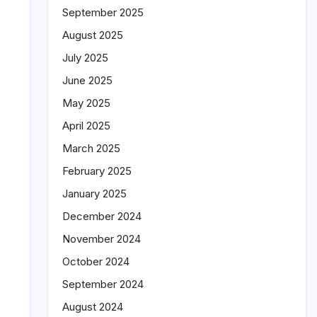
September 2025
August 2025
July 2025
June 2025
May 2025
April 2025
March 2025
February 2025
January 2025
December 2024
November 2024
October 2024
September 2024
August 2024