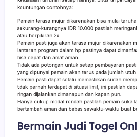
keuntungan contohnya:
Pemain terasa mujur dikarenakan bisa mulai taruh
sekurang-kurangnya IDR 10.000 pastilah meringanka
atau berpikiran 2x.
Pemain pasti juga akan terasa mujur dikarenakan me
lantaran program dalam hp pastinya dapat dimanfa
bisa cepat dan amat aman.
Tidak ada potongan untuk setiap pembayaran past
yang dipunyai pemain akan terus pada jumlah utuh 
Pemain pasti dapat selalu memastiikan sudah mempu
tidak pernah terdapat di situasi limit, ini pastilah 
ringan dijalankan dimanapun dan kapan pun.
Hanya cukup modal rendah pastilah pemain suka l
bertambah aman dan bebas sewaktu-waktu buat be
Bermain Judi Togel On